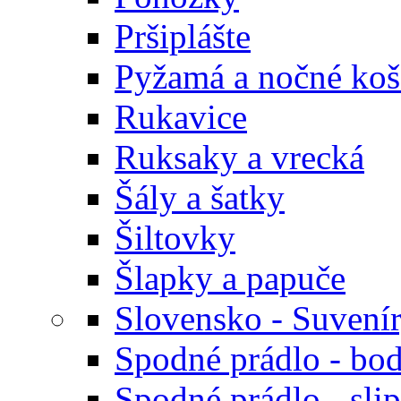
Pršiplášte
Pyžamá a nočné koš
Rukavice
Ruksaky a vrecká
Šály a šatky
Šiltovky
Šlapky a papuče
Slovensko - Suvení
Spodné prádlo - bod
Spodné prádlo - sli