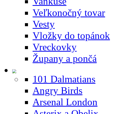
Vankúše
Veľkonočný tovar
Vesty
Vložky do topánok
Vreckovky
Župany a pončá
101 Dalmatians
Angry Birds
Arsenal London
Asterix a Obelix