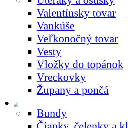
Valentínsky tovar
Vankúše
Veľkonočný tovar
Vesty
Vložky do topánok
Vreckovky
Župany a pončá
Bundy
Čiapky, čelenky a k