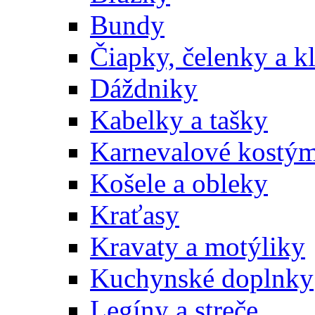
Bundy
Čiapky, čelenky a k
Dáždniky
Kabelky a tašky
Karnevalové kostý
Košele a obleky
Kraťasy
Kravaty a motýliky
Kuchynské doplnky
Legíny a streče