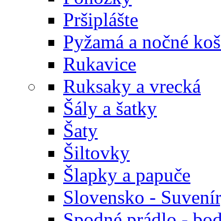
Pršiplášte
Pyžamá a nočné koš
Rukavice
Ruksaky a vrecká
Šály a šatky
Šaty
Šiltovky
Šlapky a papuče
Slovensko - Suvení
Spodné prádlo - bod