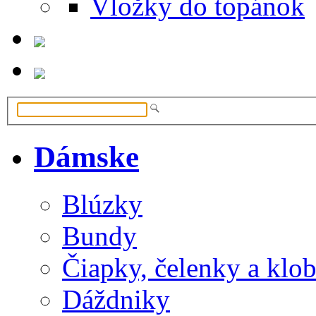
Vložky do topánok
Dámske
Blúzky
Bundy
Čiapky, čelenky a klo
Dáždniky