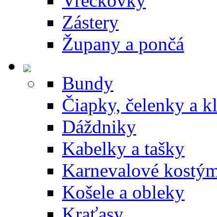
Vreckovky
Zástery
Župany a pončá
Bundy
Čiapky, čelenky a k
Dáždniky
Kabelky a tašky
Karnevalové kostý
Košele a obleky
Kraťasy