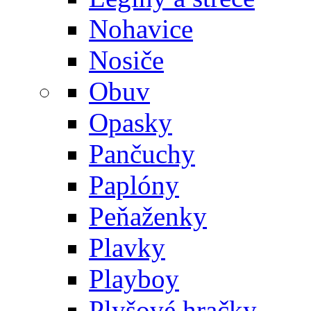
Nohavice
Nosiče
Obuv
Opasky
Pančuchy
Paplóny
Peňaženky
Plavky
Playboy
Plyšové hračky