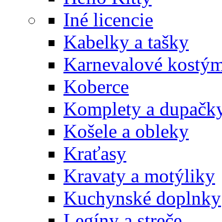
Iné licencie
Kabelky a tašky
Karnevalové kostý
Koberce
Komplety a dupačk
Košele a obleky
Kraťasy
Kravaty a motýliky
Kuchynské doplnky
Legíny a streče