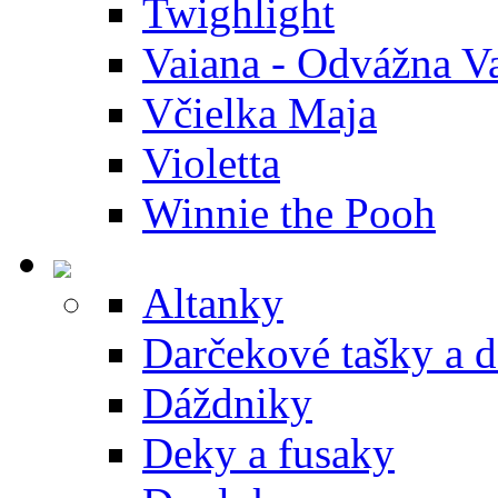
Twighlight
Vaiana - Odvážna V
Včielka Maja
Violetta
Winnie the Pooh
Altanky
Darčekové tašky a 
Dáždniky
Deky a fusaky