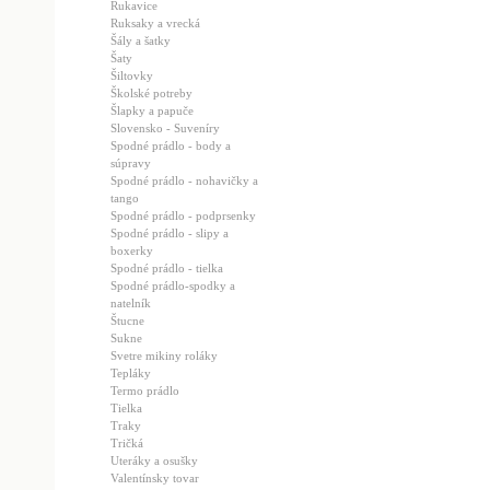
Rukavice
Ruksaky a vrecká
Šály a šatky
Šaty
Šiltovky
Školské potreby
Šlapky a papuče
Slovensko - Suveníry
Spodné prádlo - body a
súpravy
Spodné prádlo - nohavičky a
tango
Spodné prádlo - podprsenky
Spodné prádlo - slipy a
boxerky
Spodné prádlo - tielka
Spodné prádlo-spodky a
natelník
Štucne
Sukne
Svetre mikiny roláky
Tepláky
Termo prádlo
Tielka
Traky
Tričká
Uteráky a osušky
Valentínsky tovar