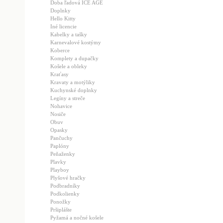
Doba ľadová ICE AGE
Doplnky
Hello Kitty
Iné licencie
Kabelky a tašky
Karnevalové kostýmy
Koberce
Komplety a dupačky
Košele a obleky
Kraťasy
Kravaty a motýliky
Kuchynské doplnky
Legíny a streče
Nohavice
Nosiče
Obuv
Opasky
Pančuchy
Paplóny
Peňaženky
Plavky
Playboy
Plyšové hračky
Podbradníky
Podkolienky
Ponožky
Pršiplášte
Pyžamá a nočné košele