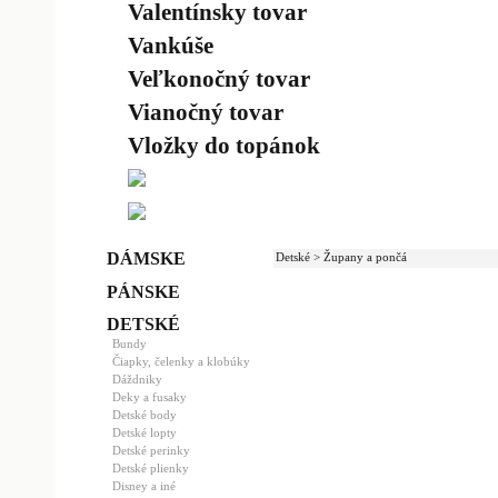
Valentínsky tovar
Vankúše
Veľkonočný tovar
Vianočný tovar
Vložky do topánok
DÁMSKE
Detské > Župany a pončá
PÁNSKE
DETSKÉ
Bundy
Čiapky, čelenky a klobúky
Dáždniky
Deky a fusaky
Detské body
Detské lopty
Detské perinky
Detské plienky
Disney a iné