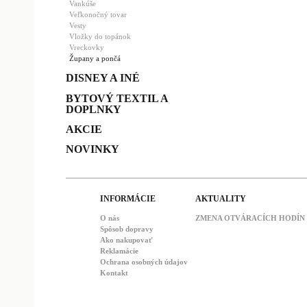
Vankúše
Veľkonočný tovar
Vesty
Vložky do topánok
Vreckovky
Župany a pončá
DISNEY A INÉ
BYTOVÝ TEXTIL A
DOPLNKY
AKCIE
NOVINKY
INFORMÁCIE
AKTUALITY
O nás
ZMENA OTVÁRACÍCH HODÍN : 
Spôsob dopravy
Ako nakupovať
Reklamácie
Ochrana osobných údajov
Kontakt