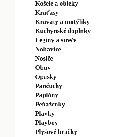
Košele a obleky
Kraťasy
Kravaty a motýliky
Kuchynské doplnky
Legíny a streče
Nohavice
Nosiče
Obuv
Opasky
Pančuchy
Paplóny
Peňaženky
Plavky
Playboy
Plyšové hračky