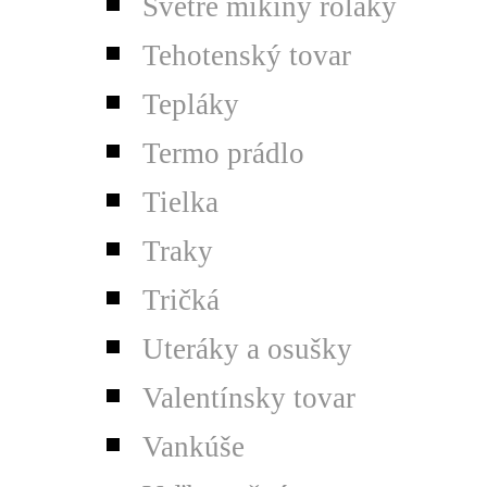
Svetre mikiny roláky
Tehotenský tovar
Tepláky
Termo prádlo
Tielka
Traky
Tričká
Uteráky a osušky
Valentínsky tovar
Vankúše