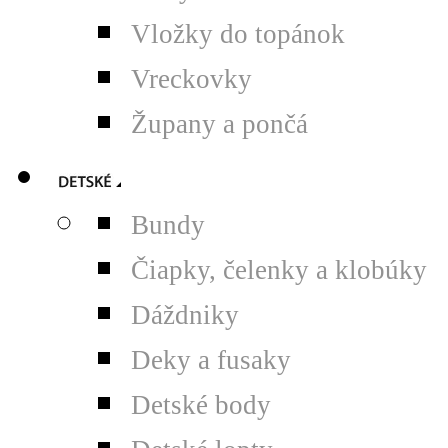
Vložky do topánok
Vreckovky
Župany a pončá
Bundy
Čiapky, čelenky a klobúky
Dáždniky
Deky a fusaky
Detské body