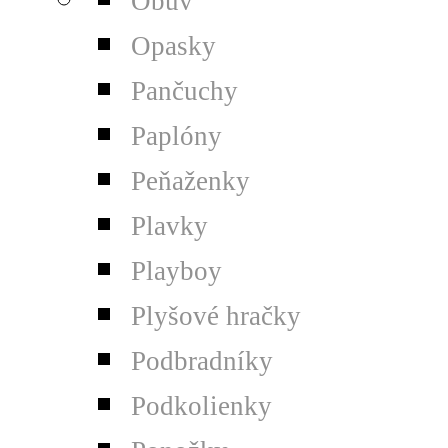
Obuv
Opasky
Pančuchy
Paplóny
Peňaženky
Plavky
Playboy
Plyšové hračky
Podbradníky
Podkolienky