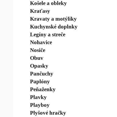
Košele a obleky
Kraťasy
Kravaty a motýliky
Kuchynské doplnky
Legíny a streče
Nohavice
Nosiče
Obuv
Opasky
Pančuchy
Paplóny
Peňaženky
Plavky
Playboy
Plyšové hračky