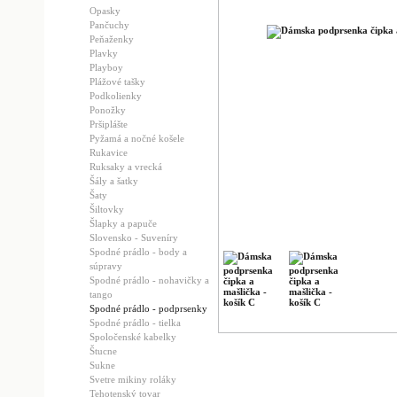
Opasky
Pančuchy
Peňaženky
Plavky
Playboy
Plážové tašky
Podkolienky
Ponožky
Pršiplášte
Pyžamá a nočné košele
Rukavice
Ruksaky a vrecká
Šály a šatky
Šaty
Šiltovky
Šlapky a papuče
Slovensko - Suveníry
Spodné prádlo - body a
súpravy
Spodné prádlo - nohavičky a
tango
Spodné prádlo - podprsenky
Spodné prádlo - tielka
Spoločenské kabelky
Štucne
Sukne
Svetre mikiny roláky
Tehotenský tovar