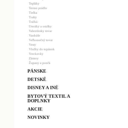
Tepláky
Termo prádlo
Tielka
Traky
Tričká
Uteráky a osušky
Valentínsky tovar
Vankúše
Veľkonočný tovar
Vesty
Vložky do topánok
Vreckovky
Zástery
Župany a pončá
PÁNSKE
DETSKÉ
DISNEY A INÉ
BYTOVÝ TEXTIL A
DOPLNKY
AKCIE
NOVINKY