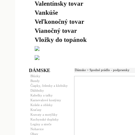
Valentínsky tovar
Vankúše
Veľkonočný tovar
Vianočný tovar
Vložky do topánok
DÁMSKE
Dámske > Spodné prádlo - podprsenky
Blúzky
Bundy
Čiapky, čelenky a klobúky
Dáždniky
Kabelky a tašky
Karnevalové kostýmy
Košele a obleky
Kraťasy
Kravaty a motýliky
Kuchynské doplnky
Legíny a streče
Nohavice
Obuv