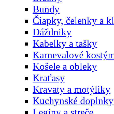
Bundy
Čiapky, čelenky a k
Dáždniky
Kabelky a tašky
Karnevalové kostý
Košele a obleky
Kraťasy
Kravaty a motýliky
Kuchynské doplnky
Legíny a streče