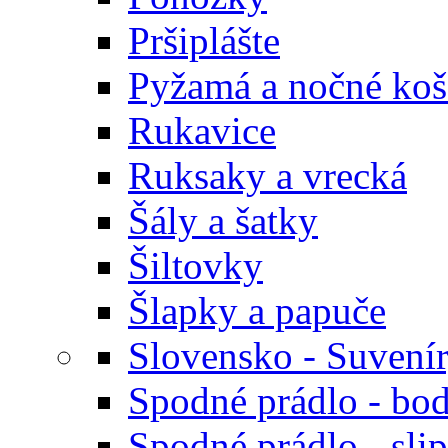
Pršiplášte
Pyžamá a nočné koš
Rukavice
Ruksaky a vrecká
Šály a šatky
Šiltovky
Šlapky a papuče
Slovensko - Suvení
Spodné prádlo - bod
Spodné prádlo - sli