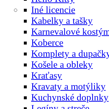
Iné licencie
Kabelky a tašky
Karnevalové kostý
Koberce
Komplety a dupačk
Košele a obleky
Kraťasy
Kravaty a motýliky
Kuchynské doplnky
Legíny a streče