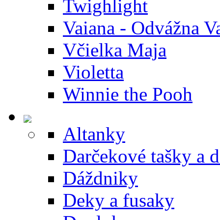
Twighlight
Vaiana - Odvážna V
Včielka Maja
Violetta
Winnie the Pooh
Altanky
Darčekové tašky a 
Dáždniky
Deky a fusaky