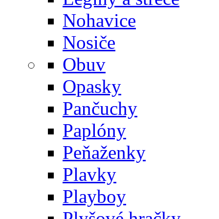
Nohavice
Nosiče
Obuv
Opasky
Pančuchy
Paplóny
Peňaženky
Plavky
Playboy
Plyšové hračky