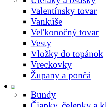
Valentínsky tovar
Vankúše
Veľkonočný tovar
Vesty
Vložky do topánok
Vreckovky
Župany a pončá
Bundy
Čiapky, čelenky a k