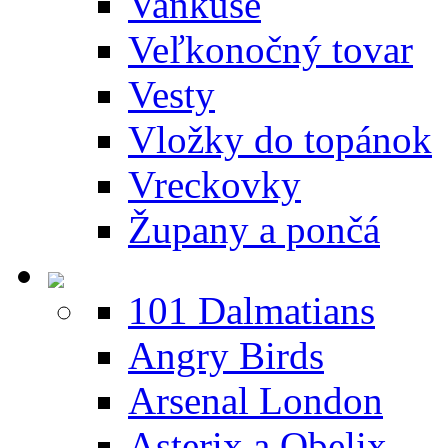
Vankúše
Veľkonočný tovar
Vesty
Vložky do topánok
Vreckovky
Župany a pončá
101 Dalmatians
Angry Birds
Arsenal London
Asterix a Obelix