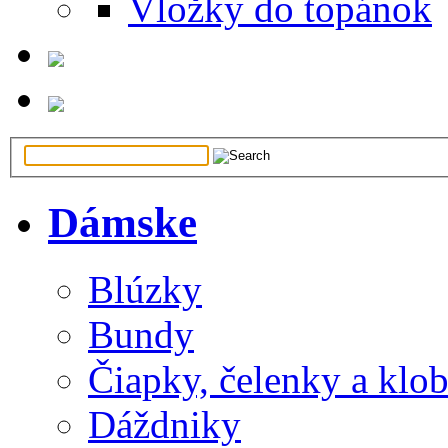
Vložky do topánok
Dámske
Blúzky
Bundy
Čiapky, čelenky a klo
Dáždniky