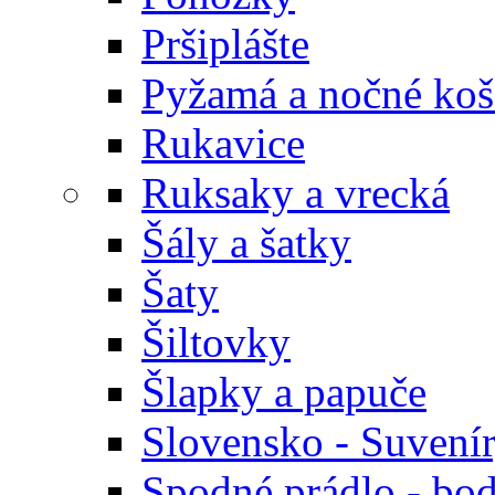
Pršiplášte
Pyžamá a nočné koš
Rukavice
Ruksaky a vrecká
Šály a šatky
Šaty
Šiltovky
Šlapky a papuče
Slovensko - Suvení
Spodné prádlo - bod