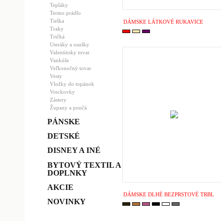
Tepláky
Termo prádlo
Tielka
DÁMSKE LÁTKOVÉ RUKAVICE
Traky
Tričká
Uteráky a osušky
Valentínsky tovar
Vankúše
Veľkonočný tovar
Vesty
Vložky do topánok
Vreckovky
Zástery
Župany a pončá
PÁNSKE
DETSKÉ
DISNEY A INÉ
BYTOVÝ TEXTIL A
DOPLNKY
AKCIE
DÁMSKE DLHÉ BEZPRSTOVÉ TRBL
NOVINKY