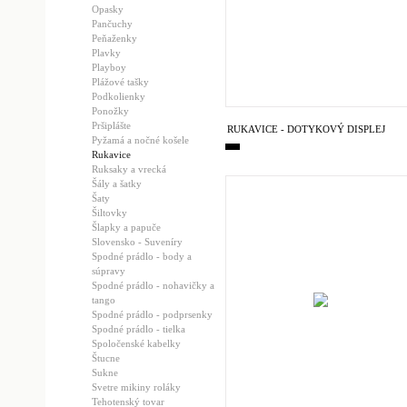
Opasky
Pančuchy
Peňaženky
Plavky
Playboy
Plážové tašky
Podkolienky
Ponožky
Pršiplášte
RUKAVICE - DOTYKOVÝ DISPLEJ
Pyžamá a nočné košele
Rukavice
Ruksaky a vrecká
Šály a šatky
Šaty
Šiltovky
Šlapky a papuče
Slovensko - Suveníry
Spodné prádlo - body a
súpravy
Spodné prádlo - nohavičky a
tango
Spodné prádlo - podprsenky
Spodné prádlo - tielka
Spoločenské kabelky
Štucne
Sukne
Svetre mikiny roláky
Tehotenský tovar