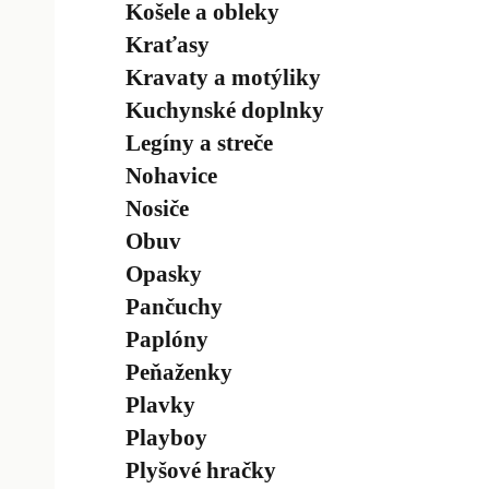
Košele a obleky
Kraťasy
Kravaty a motýliky
Kuchynské doplnky
Legíny a streče
Nohavice
Nosiče
Obuv
Opasky
Pančuchy
Paplóny
Peňaženky
Plavky
Playboy
Plyšové hračky