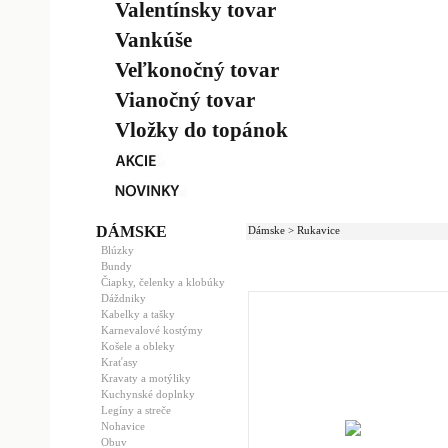
Valentínsky tovar
Vankúše
Veľkonočný tovar
Vianočný tovar
Vložky do topánok
DÁMSKE
Dámske > Rukavice
Blúzky
Bundy
Čiapky, čelenky a klobúky
Dáždniky
Kabelky a tašky
Karnevalové kostýmy
Košele a obleky
Kraťasy
Kravaty a motýliky
Kuchynské doplnky
Legíny a streče
Nohavice
Obuv