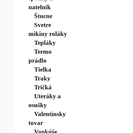
natelník
Štucne
Svetre
mikiny roláky
Tepláky
Termo
prádlo
Tielka
Traky
Tričká
Uteráky a
osušky
Valentínsky
tovar
Vankúše