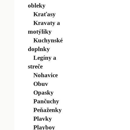
obleky
Kraťasy
Kravaty a
motýliky
Kuchynské
doplnky
Legíny a
streče
Nohavice
Obuv
Opasky
Pančuchy
Peňaženky
Plavky
Playboy