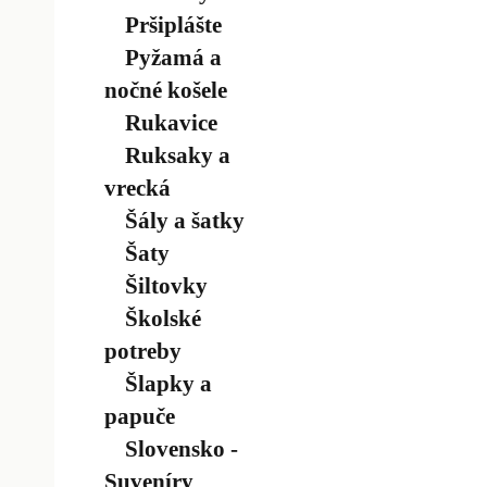
Pršiplášte
Pyžamá a
nočné košele
Rukavice
Ruksaky a
vrecká
Šály a šatky
Šaty
Šiltovky
Školské
potreby
Šlapky a
papuče
Slovensko -
Suveníry