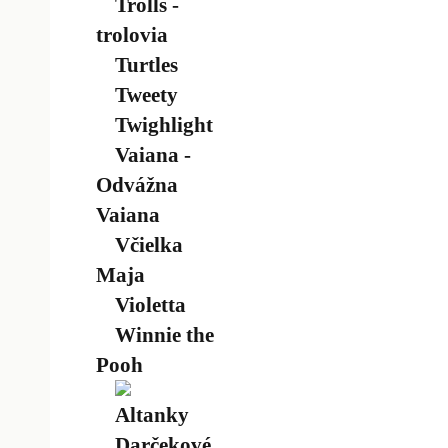
Trolls -
trolovia
Turtles
Tweety
Twighlight
Vaiana -
Odvážna
Vaiana
Včielka
Maja
Violetta
Winnie the
Pooh
Altanky
Darčekové