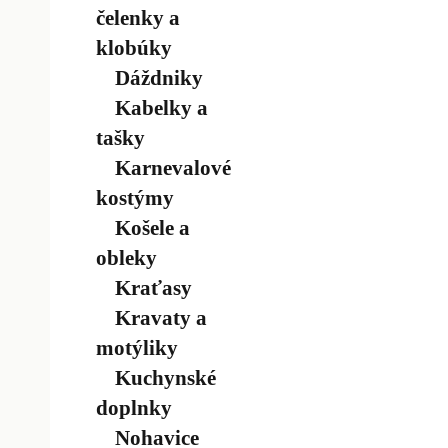
čelenky a
klobúky
Dáždniky
Kabelky a
tašky
Karnevalové
kostýmy
Košele a
obleky
Kraťasy
Kravaty a
motýliky
Kuchynské
doplnky
Nohavice