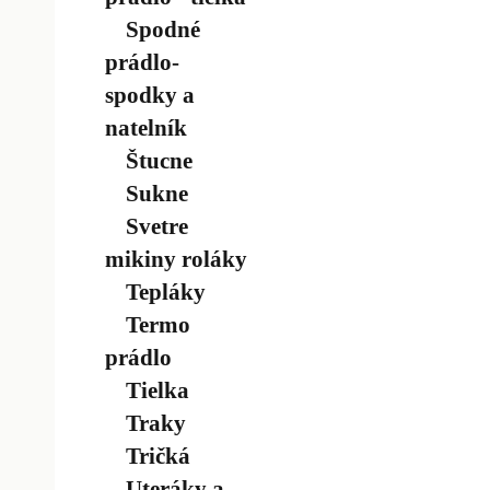
Spodné
prádlo-
spodky a
natelník
Štucne
Sukne
Svetre
mikiny roláky
Tepláky
Termo
prádlo
Tielka
Traky
Tričká
Uteráky a