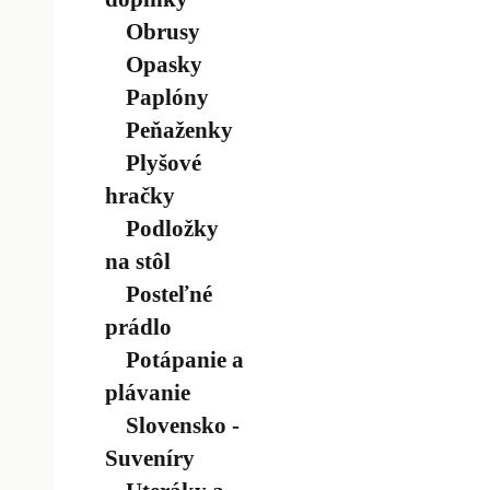
Obrusy
Opasky
Paplóny
Peňaženky
Plyšové
hračky
Podložky
na stôl
Posteľné
prádlo
Potápanie a
plávanie
Slovensko -
Suveníry