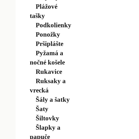
Plážové
tašky
Podkolienky
Ponožky
Pršiplášte
Pyžamá a
nočné košele
Rukavice
Ruksaky a
vrecká
Šály a šatky
Šaty
Šiltovky
Šlapky a
papuče