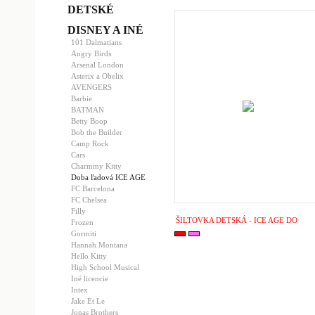
DETSKÉ
DISNEY A INÉ
101 Dalmatians
Angry Birds
Arsenal London
Asterix a Obelix
AVENGERS
Barbie
BATMAN
Betty Boop
Bob the Builder
Camp Rock
Cars
Charmmy Kitty
Doba ľadová ICE AGE
FC Barcelona
FC Chelsea
Filly
ŠILTOVKA DETSKÁ - ICE AGE DO
Frozen
Gormiti
Hannah Montana
Hello Kitty
High School Musical
Iné licencie
Intex
Jake Et Le
Jonas Brothers