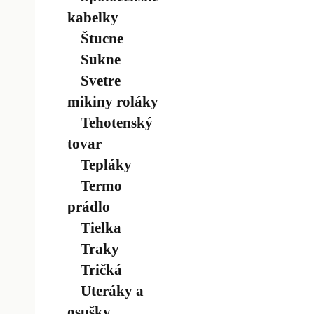
kabelky
Štucne
Sukne
Svetre
mikiny roláky
Tehotenský
tovar
Tepláky
Termo
prádlo
Tielka
Traky
Tričká
Uteráky a
osušky