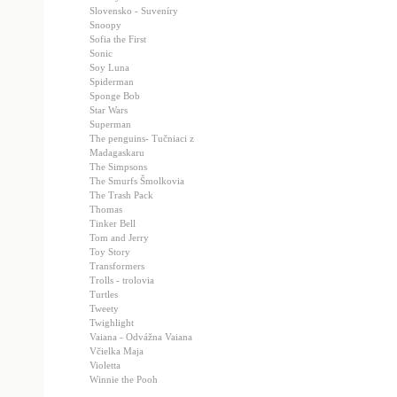
Slovensko - Suveníry
Snoopy
Sofia the First
Sonic
Soy Luna
Spiderman
Sponge Bob
Star Wars
Superman
The penguins- Tučniaci z
Madagaskaru
The Simpsons
The Smurfs Šmolkovia
The Trash Pack
Thomas
Tinker Bell
Tom and Jerry
Toy Story
Transformers
Trolls - trolovia
Turtles
Tweety
Twighlight
Vaiana - Odvážna Vaiana
Včielka Maja
Violetta
Winnie the Pooh