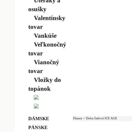
Uteráky a
osušky
Valentínsky
tovar
Vankúše
Veľkonočný
tovar
Vianočný
tovar
Vložky do
topánok
DÁMSKE
Disney > Doba ľadová ICE AGE
PÁNSKE