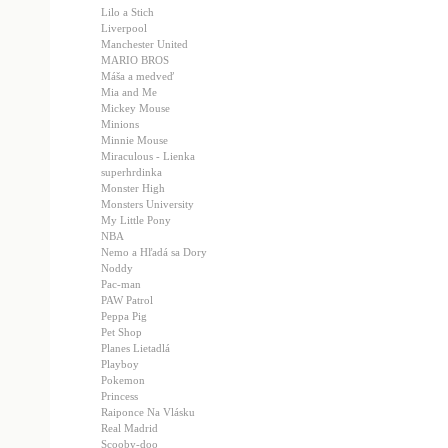
Lilo a Stich
Liverpool
Manchester United
MARIO BROS
Máša a medveď
Mia and Me
Mickey Mouse
Minions
Minnie Mouse
Miraculous - Lienka
superhrdinka
Monster High
Monsters University
My Little Pony
NBA
Nemo a Hľadá sa Dory
Noddy
Pac-man
PAW Patrol
Peppa Pig
Pet Shop
Planes Lietadlá
Playboy
Pokemon
Princess
Raiponce Na Vlásku
Real Madrid
Scooby-doo