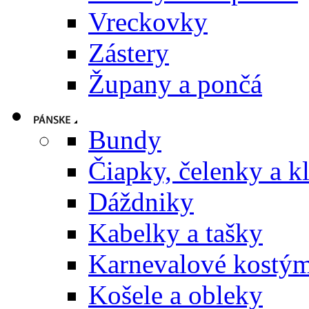
Vreckovky
Zástery
Župany a pončá
Bundy
Čiapky, čelenky a k
Dáždniky
Kabelky a tašky
Karnevalové kostý
Košele a obleky