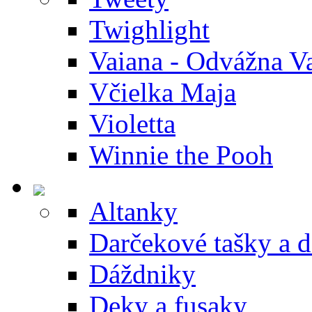
Twighlight
Vaiana - Odvážna V
Včielka Maja
Violetta
Winnie the Pooh
Altanky
Darčekové tašky a 
Dáždniky
Deky a fusaky