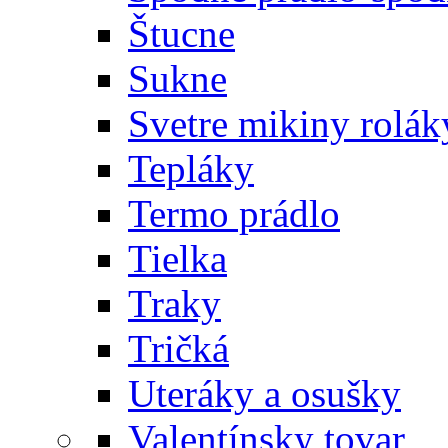
Štucne
Sukne
Svetre mikiny rolák
Tepláky
Termo prádlo
Tielka
Traky
Tričká
Uteráky a osušky
Valentínsky tovar