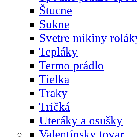
Štucne
Sukne
Svetre mikiny rolák
Tepláky
Termo prádlo
Tielka
Traky
Tričká
Uteráky a osušky
Valentínsky tovar