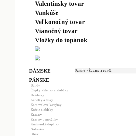
Valentínsky tovar
Vankúše
Veľkonočný tovar
Vianočný tovar
Vložky do topánok
DÁMSKE
Pánske > Župany a pončá
PÁNSKE
Bundy
Čiapky, čelenky a klobúky
Dáždniky
Kabelky a tašky
Karnevalové kostýmy
Košele a obleky
Kraťasy
Kravaty a motýliky
Kuchynské doplnky
Nohavice
Obuv