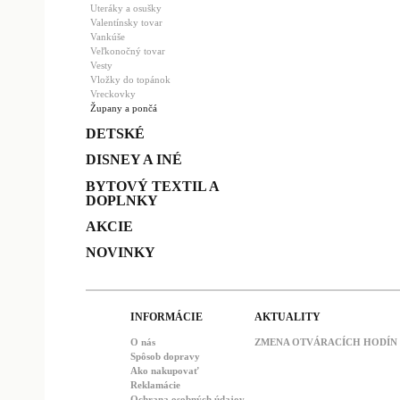
Uteráky a osušky
Valentínsky tovar
Vankúše
Veľkonočný tovar
Vesty
Vložky do topánok
Vreckovky
Župany a pončá
DETSKÉ
DISNEY A INÉ
BYTOVÝ TEXTIL A
DOPLNKY
AKCIE
NOVINKY
INFORMÁCIE
AKTUALITY
O nás
ZMENA OTVÁRACÍCH HODÍN : 
Spôsob dopravy
Ako nakupovať
Reklamácie
Ochrana osobných údajov