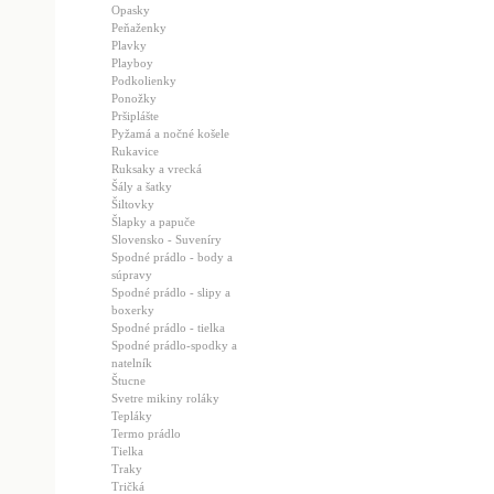
Opasky
Peňaženky
Plavky
Playboy
Podkolienky
Ponožky
Pršiplášte
Pyžamá a nočné košele
Rukavice
Ruksaky a vrecká
Šály a šatky
Šiltovky
Šlapky a papuče
Slovensko - Suveníry
Spodné prádlo - body a
súpravy
Spodné prádlo - slipy a
boxerky
Spodné prádlo - tielka
Spodné prádlo-spodky a
natelník
Štucne
Svetre mikiny roláky
Tepláky
Termo prádlo
Tielka
Traky
Tričká