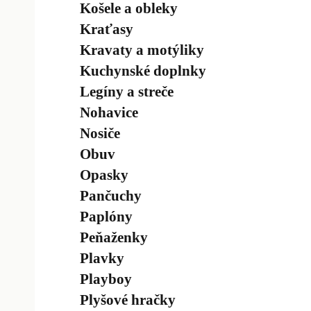
Košele a obleky
Kraťasy
Kravaty a motýliky
Kuchynské doplnky
Legíny a streče
Nohavice
Nosiče
Obuv
Opasky
Pančuchy
Paplóny
Peňaženky
Plavky
Playboy
Plyšové hračky