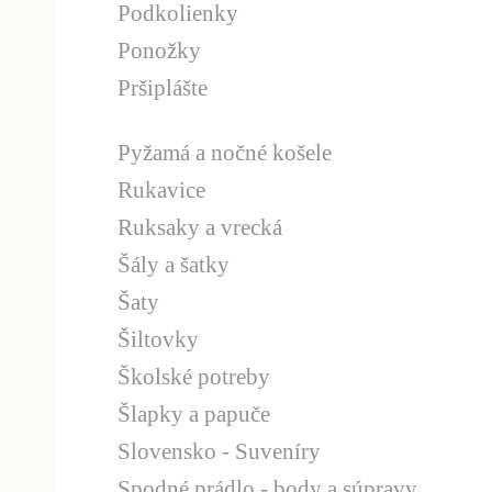
Podkolienky
Ponožky
Pršiplášte
Pyžamá a nočné košele
Rukavice
Ruksaky a vrecká
Šály a šatky
Šaty
Šiltovky
Školské potreby
Šlapky a papuče
Slovensko - Suveníry
Spodné prádlo - body a súpravy