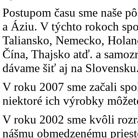
Postupom času sme naše pôs
a Áziu. V týchto rokoch sp
Taliansko, Nemecko, Holand
Čína, Thajsko atď. a samoz
dávame šiť aj na Slovensku
V roku 2007 sme začali spo
niektoré ich výrobky môžet
V roku 2002 sme kvôli rozr
nášmu obmedzenému priesto