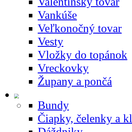
Valentínsky tovar
Vankúše
Veľkonočný tovar
Vesty
Vložky do topánok
Vreckovky
Župany a pončá
Bundy
Čiapky, čelenky a k
Dáždniky