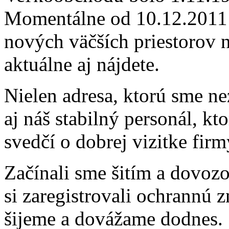
Momentálne od 10.12.2011 s
nových väčších priestorov 
aktuálne aj nájdete.
Nielen adresa, ktorú sme ne
aj náš stabilný personál, kto
svedčí o dobrej vizitke fi
Začínali sme šitím a dovo
si zaregistrovali ochrann
šijeme a dovážame dodnes.