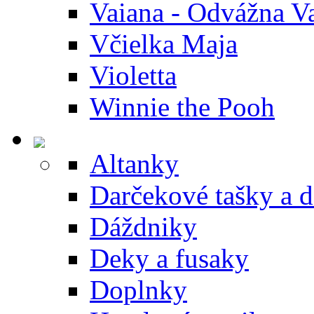
Vaiana - Odvážna V
Včielka Maja
Violetta
Winnie the Pooh
Altanky
Darčekové tašky a 
Dáždniky
Deky a fusaky
Doplnky