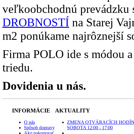
veľkoobchodnú prevádzku
DROBNOSTÍ
na Starej Vaj
m2 ponúkame najrôznejší so
Firma POLO ide s módou a or
triedu.
Dovidenia u nás.
INFORMÁCIE
AKTUALITY
O nás
ZMENA OTVÁRACÍCH HODÍN
Spôsob dopravy
SOBOTA 12:00 - 17:00
Ako nakupovať