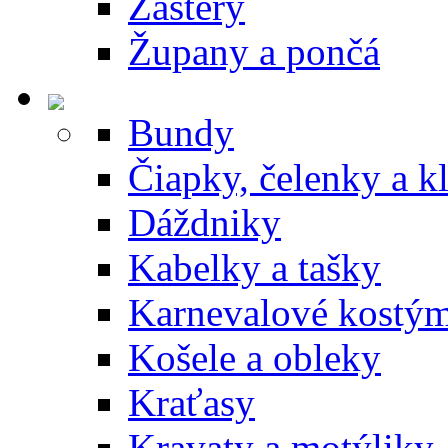
Zástery
Župany a pončá
Bundy
Čiapky, čelenky a k
Dáždniky
Kabelky a tašky
Karnevalové kostý
Košele a obleky
Kraťasy
Kravaty a motýliky