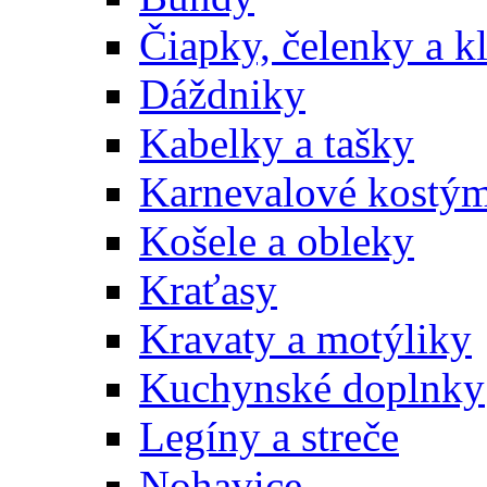
Čiapky, čelenky a k
Dáždniky
Kabelky a tašky
Karnevalové kostý
Košele a obleky
Kraťasy
Kravaty a motýliky
Kuchynské doplnky
Legíny a streče
Nohavice