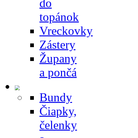
do
topánok
Vreckovky
Zástery
Župany
a pončá
Bundy
Čiapky,
čelenky