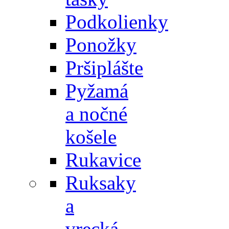
Podkolienky
Ponožky
Pršiplášte
Pyžamá
a nočné
košele
Rukavice
Ruksaky
a
vrecká