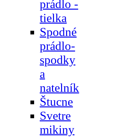
prádlo -
tielka
Spodné
prádlo-
spodky
a
natelník
Štucne
Svetre
mikiny