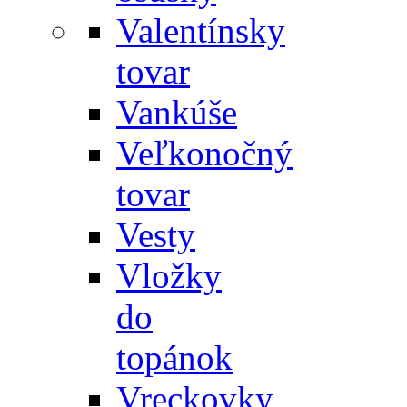
Valentínsky
tovar
Vankúše
Veľkonočný
tovar
Vesty
Vložky
do
topánok
Vreckovky