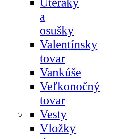
Uteráky
a
osušky
Valentínsky
tovar
Vankúše
Veľkonočný
tovar
Vesty
Vložky