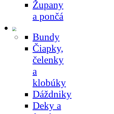
Župany
a pončá
Bundy
Čiapky,
čelenky
a
klobúky
Dáždniky
Deky a