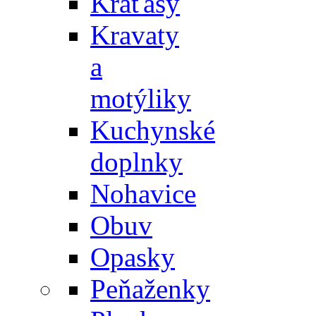
Kraťasy
Kravaty
a
motýliky
Kuchynské
doplnky
Nohavice
Obuv
Opasky
Peňaženky