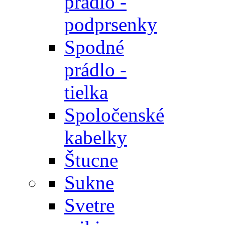
prádlo -
podprsenky
Spodné
prádlo -
tielka
Spoločenské
kabelky
Štucne
Sukne
Svetre