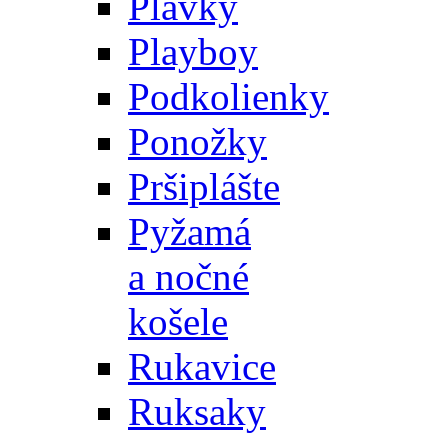
Plavky
Playboy
Podkolienky
Ponožky
Pršiplášte
Pyžamá
a nočné
košele
Rukavice
Ruksaky