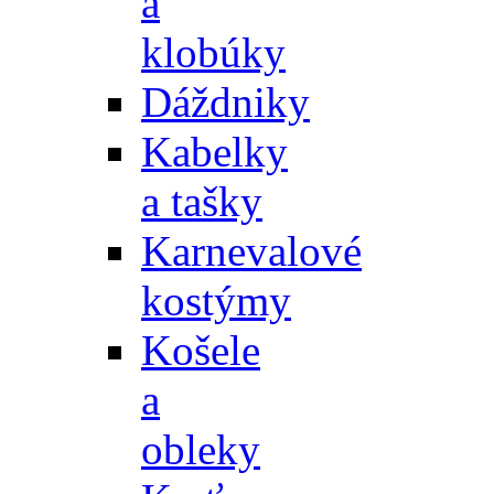
a
klobúky
Dáždniky
Kabelky
a tašky
Karnevalové
kostýmy
Košele
a
obleky