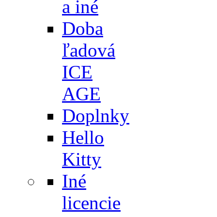
a iné
Doba
ľadová
ICE
AGE
Doplnky
Hello
Kitty
Iné
licencie