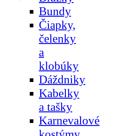
Bundy
Čiapky,
čelenky
a
klobúky
Dáždniky
Kabelky
a tašky
Karnevalové
kostýmy