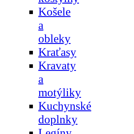
Košele
a
obleky
Kraťasy
Kravaty
a
motýliky
Kuchynské
doplnky
Legíny