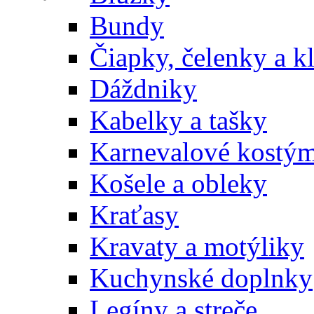
Bundy
Čiapky, čelenky a k
Dáždniky
Kabelky a tašky
Karnevalové kostý
Košele a obleky
Kraťasy
Kravaty a motýliky
Kuchynské doplnky
Legíny a streče