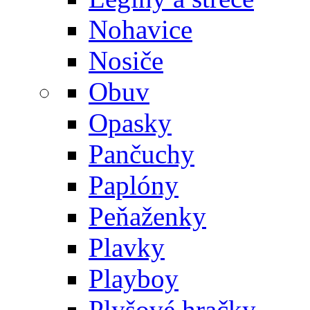
Nohavice
Nosiče
Obuv
Opasky
Pančuchy
Paplóny
Peňaženky
Plavky
Playboy
Plyšové hračky