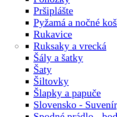
Pršiplášte
Pyžamá a nočné koš
Rukavice
Ruksaky a vrecká
Šály a šatky
Šaty
Šiltovky
Šlapky a papuče
Slovensko - Suvení
Spodné prádlo - bod