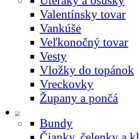
Uteráky a osušky
Valentínsky tovar
Vankúše
Veľkonočný tovar
Vesty
Vložky do topánok
Vreckovky
Župany a pončá
Bundy
Čiapky, čelenky a k