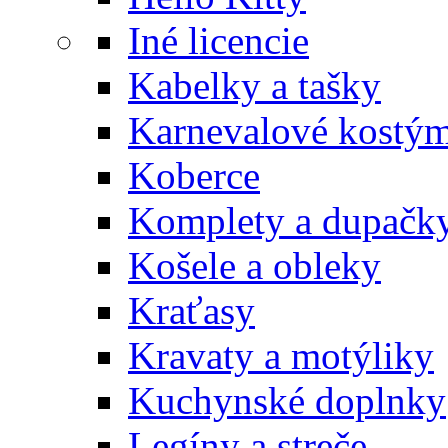
Iné licencie
Kabelky a tašky
Karnevalové kostý
Koberce
Komplety a dupačk
Košele a obleky
Kraťasy
Kravaty a motýliky
Kuchynské doplnky
Legíny a streče