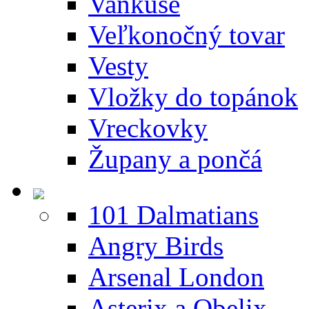
Vankúše
Veľkonočný tovar
Vesty
Vložky do topánok
Vreckovky
Župany a pončá
101 Dalmatians
Angry Birds
Arsenal London
Asterix a Obelix