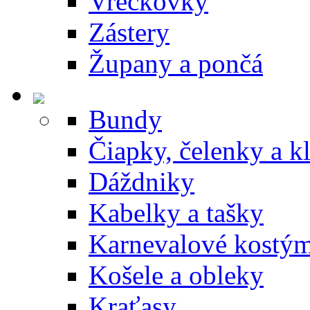
Vreckovky
Zástery
Župany a pončá
Bundy
Čiapky, čelenky a k
Dáždniky
Kabelky a tašky
Karnevalové kostý
Košele a obleky
Kraťasy