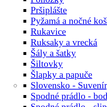
Pršiplášte
Pyžamá a nočné koš
Rukavice
Ruksaky a vrecká
Šály a šatky
Šiltovky
Šlapky a papuče
Slovensko - Suvení
Spodné prádlo - bod
Spodné prádlo - sli