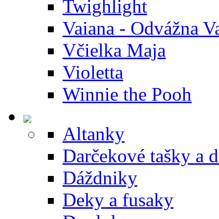
Twighlight
Vaiana - Odvážna V
Včielka Maja
Violetta
Winnie the Pooh
Altanky
Darčekové tašky a 
Dáždniky
Deky a fusaky