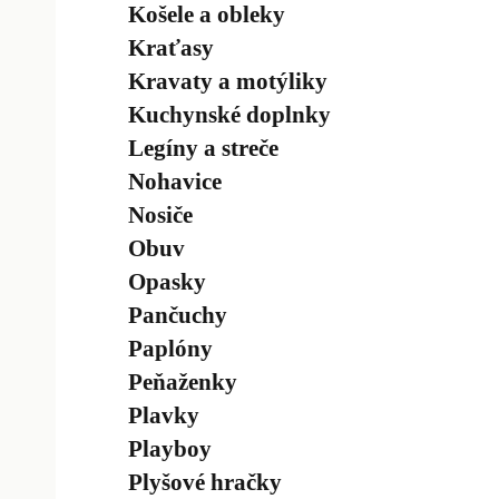
Košele a obleky
Kraťasy
Kravaty a motýliky
Kuchynské doplnky
Legíny a streče
Nohavice
Nosiče
Obuv
Opasky
Pančuchy
Paplóny
Peňaženky
Plavky
Playboy
Plyšové hračky