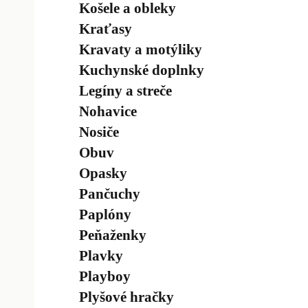
Košele a obleky
Kraťasy
Kravaty a motýliky
Kuchynské doplnky
Legíny a streče
Nohavice
Nosiče
Obuv
Opasky
Pančuchy
Paplóny
Peňaženky
Plavky
Playboy
Plyšové hračky