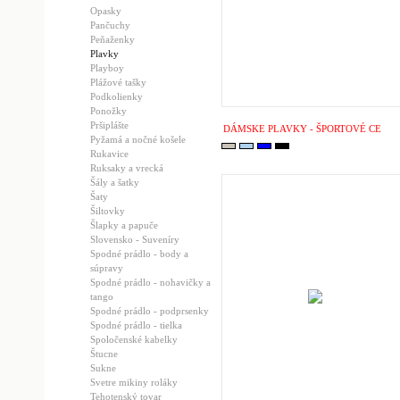
Opasky
Pančuchy
Peňaženky
Plavky
Playboy
Plážové tašky
Podkolienky
Ponožky
Pršiplášte
DÁMSKE PLAVKY - ŠPORTOVÉ CE
Pyžamá a nočné košele
Rukavice
Ruksaky a vrecká
Šály a šatky
Šaty
Šiltovky
Šlapky a papuče
Slovensko - Suveníry
Spodné prádlo - body a
súpravy
Spodné prádlo - nohavičky a
tango
Spodné prádlo - podprsenky
Spodné prádlo - tielka
Spoločenské kabelky
Štucne
Sukne
Svetre mikiny roláky
Tehotenský tovar