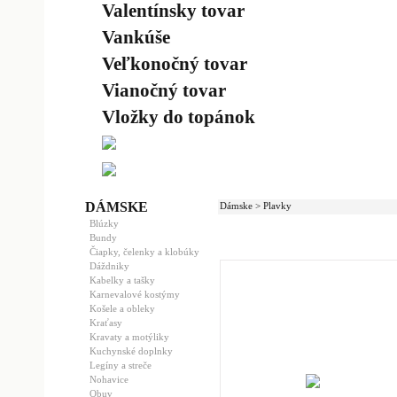
Valentínsky tovar
Vankúše
Veľkonočný tovar
Vianočný tovar
Vložky do topánok
DÁMSKE
Dámske > Plavky
Blúzky
Bundy
Čiapky, čelenky a klobúky
Dáždniky
Kabelky a tašky
Karnevalové kostýmy
Košele a obleky
Kraťasy
Kravaty a motýliky
Kuchynské doplnky
Legíny a streče
Nohavice
Obuv