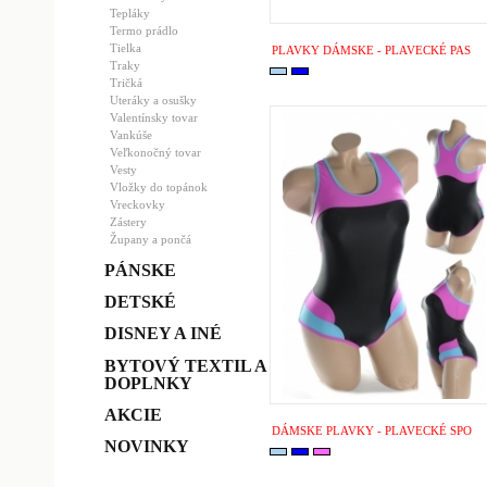
Tepláky
Termo prádlo
Tielka
PLAVKY DÁMSKE - PLAVECKÉ PAS
Traky
Tričká
Uteráky a osušky
Valentínsky tovar
Vankúše
Veľkonočný tovar
Vesty
Vložky do topánok
Vreckovky
Zástery
Župany a pončá
PÁNSKE
DETSKÉ
DISNEY A INÉ
BYTOVÝ TEXTIL A
DOPLNKY
AKCIE
DÁMSKE PLAVKY - PLAVECKÉ SPO
NOVINKY