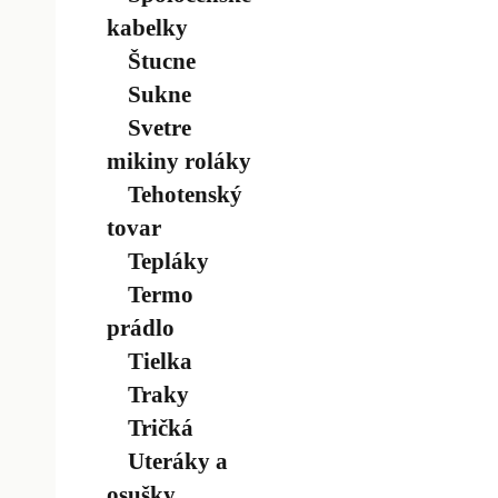
kabelky
Štucne
Sukne
Svetre
mikiny roláky
Tehotenský
tovar
Tepláky
Termo
prádlo
Tielka
Traky
Tričká
Uteráky a
osušky