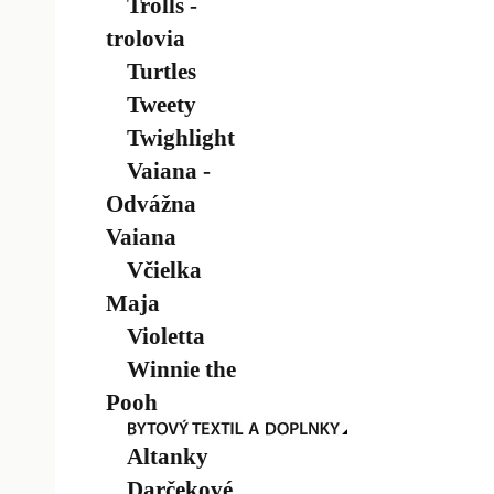
Trolls -
trolovia
Turtles
Tweety
Twighlight
Vaiana -
Odvážna
Vaiana
Včielka
Maja
Violetta
Winnie the
Pooh
Altanky
Darčekové