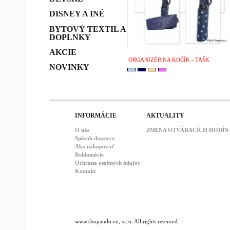
DISNEY A INÉ
BYTOVÝ TEXTIL A
DOPLNKY
AKCIE
ORGANIZÉR NA KOČÍK - TAŠK
NOVINKY
INFORMÁCIE
AKTUALITY
O nás
ZMENA OTVÁRACÍCH HODÍN : 
Spôsob dopravy
Ako nakupovať
Reklamácie
Ochrana osobných údajov
Kontakt
www.shopando.eu, s.r.o. All rights reserved.