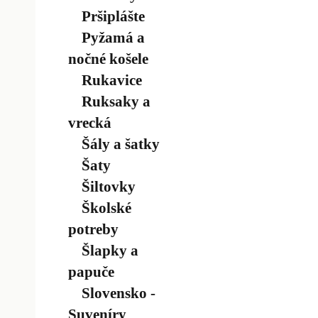
Pršiplášte
Pyžamá a
nočné košele
Rukavice
Ruksaky a
vrecká
Šály a šatky
Šaty
Šiltovky
Školské
potreby
Šlapky a
papuče
Slovensko -
Suveníry