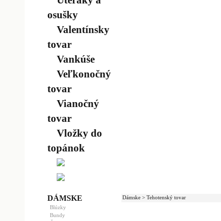
Uteráky a
osušky
Valentínsky
tovar
Vankúše
Veľkonočný
tovar
Vianočný
tovar
Vložky do
topánok
DÁMSKE
Dámske > Tehotenský tovar
Blúzky
Bundy