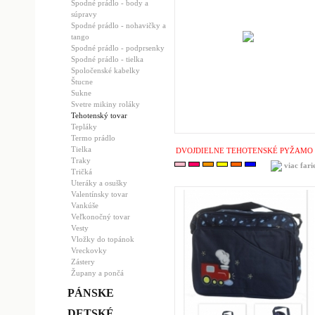
Spodné prádlo - body a
súpravy
Spodné prádlo - nohavičky a
tango
Spodné prádlo - podprsenky
Spodné prádlo - tielka
Spoločenské kabelky
Štucne
Sukne
Svetre mikiny roláky
Tehotenský tovar
Tepláky
Termo prádlo
Tielka
DVOJDIELNE TEHOTENSKÉ PYŽAMO
Traky
viac fari
Tričká
Uteráky a osušky
Valentínsky tovar
Vankúše
Veľkonočný tovar
Vesty
Vložky do topánok
Vreckovky
Zástery
Župany a pončá
PÁNSKE
DETSKÉ