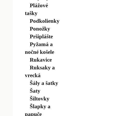
Plážové
tašky
Podkolienky
Ponožky
Pršiplášte
Pyžamá a
nočné košele
Rukavice
Ruksaky a
vrecká
Šály a šatky
Šaty
Šiltovky
Šlapky a
papuče