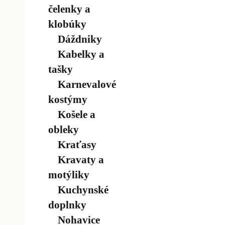
čelenky a
klobúky
Dáždniky
Kabelky a
tašky
Karnevalové
kostýmy
Košele a
obleky
Kraťasy
Kravaty a
motýliky
Kuchynské
doplnky
Nohavice