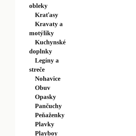
obleky
Kraťasy
Kravaty a
motýliky
Kuchynské
doplnky
Legíny a
streče
Nohavice
Obuv
Opasky
Pančuchy
Peňaženky
Plavky
Playboy