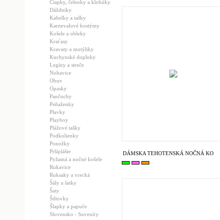
Čiapky, čelenky a klobúky
Dáždniky
Kabelky a tašky
Karnevalové kostýmy
Košele a obleky
Kraťasy
Kravaty a motýliky
Kuchynské doplnky
Legíny a streče
Nohavice
Obuv
Opasky
Pančuchy
Peňaženky
Plavky
Playboy
Plážové tašky
Podkolienky
Ponožky
Pršiplášte
DÁMSKA TEHOTENSKÁ NOČNÁ KO
Pyžamá a nočné košele
Rukavice
Ruksaky a vrecká
Šály a šatky
Šaty
Šiltovky
Šlapky a papuče
Slovensko - Suveníry