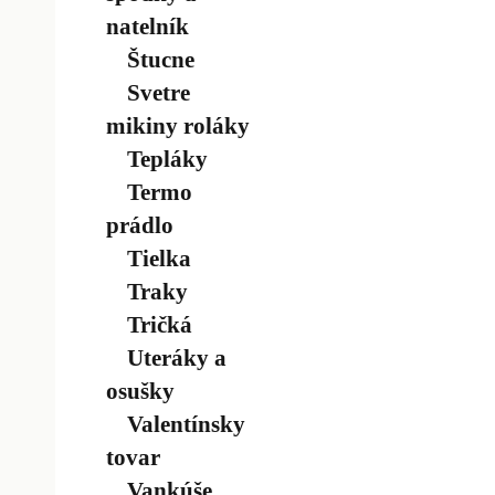
natelník
Štucne
Svetre
mikiny roláky
Tepláky
Termo
prádlo
Tielka
Traky
Tričká
Uteráky a
osušky
Valentínsky
tovar
Vankúše