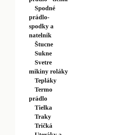
Spodné
prádlo-
spodky a
natelník
Štucne
Sukne
Svetre
mikiny roláky
Tepláky
Termo
prádlo
Tielka
Traky
Tričká
Uteráky a