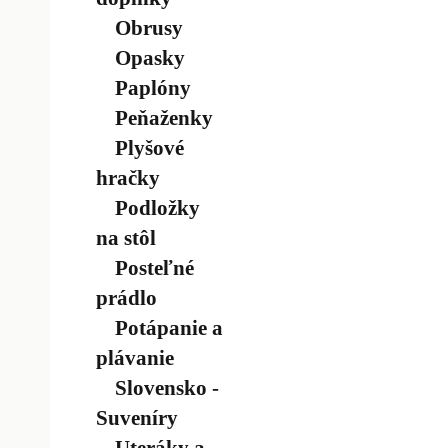
Obrusy
Opasky
Paplóny
Peňaženky
Plyšové
hračky
Podložky
na stôl
Posteľné
prádlo
Potápanie a
plávanie
Slovensko -
Suveníry