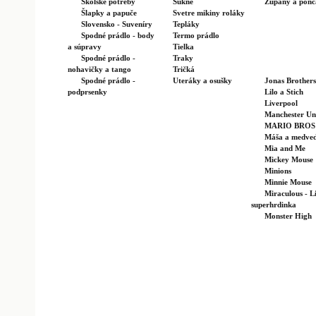
Školské potreby
Sukne
Župany a ponč
Šlapky a papuče
Svetre mikiny roláky
Slovensko - Suveníry
Tepláky
Spodné prádlo - body
Termo prádlo
a súpravy
Tielka
Spodné prádlo -
Traky
nohavičky a tango
Tričká
Spodné prádlo -
Uteráky a osušky
Jonas Brothers
podprsenky
Lilo a Stich
Liverpool
Manchester Un
MARIO BROS
Máša a medve
Mia and Me
Mickey Mouse
Minions
Minnie Mouse
Miraculous - L
superhrdinka
Monster High