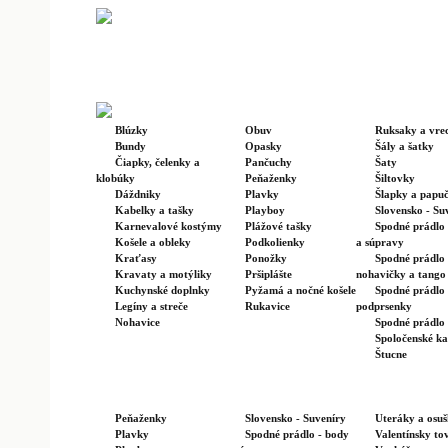
Blúzky
Obuv
Ruksaky a vre
Bundy
Opasky
Šály a šatky
Čiapky, čelenky a
Pančuchy
Šaty
klobúky
Peňaženky
Šiltovky
Dáždniky
Plavky
Šlapky a papu
Kabelky a tašky
Playboy
Slovensko - Su
Karnevalové kostýmy
Plážové tašky
Spodné prádlo 
Košele a obleky
Podkolienky
a súpravy
Kraťasy
Ponožky
Spodné prádlo 
Kravaty a motýliky
Pršiplášte
nohavičky a tango
Kuchynské doplnky
Pyžamá a nočné košele
Spodné prádlo 
Legíny a streče
Rukavice
podprsenky
Nohavice
Spodné prádlo -
Spoločenské ka
Štucne
Peňaženky
Slovensko - Suveníry
Uteráky a osu
Plavky
Spodné prádlo - body
Valentínsky to