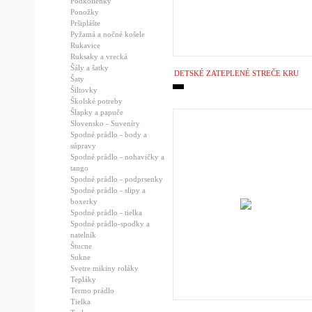
Podkolienky
Ponožky
Pršiplášte
Pyžamá a nočné košele
Rukavice
Ruksaky a vrecká
Šály a šatky
DETSKÉ ZATEPLENÉ STREČE KRU
Šaty
Šiltovky
Školské potreby
Šlapky a papuče
Slovensko - Suveníry
Spodné prádlo - body a
súpravy
Spodné prádlo - nohavičky a
tango
Spodné prádlo - podprsenky
Spodné prádlo - slipy a
boxerky
Spodné prádlo - tielka
Spodné prádlo-spodky a
natelník
Štucne
Sukne
Svetre mikiny roláky
Tepláky
Termo prádlo
Tielka