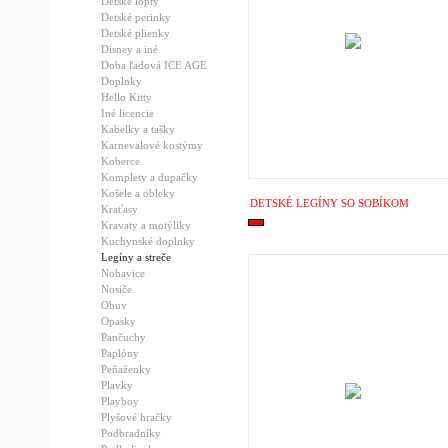
Detské lopty
Detské perinky
Detské plienky
Disney a iné
Doba ľadová ICE AGE
Doplnky
Hello Kitty
Iné licencie
Kabelky a tašky
Karnevalové kostýmy
Koberce
Komplety a dupačky
Košele a obleky
DETSKÉ LEGÍNY SO SOBÍKOM
Kraťasy
Kravaty a motýliky
Kuchynské doplnky
Legíny a streče
Nohavice
Nosiče
Obuv
Opasky
Pančuchy
Paplóny
Peňaženky
Plavky
Playboy
Plyšové hračky
Podbradníky