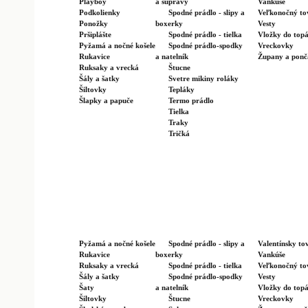
Playboy
a súpravy
Vankúše
Podkolienky
Spodné prádlo - slipy a
Veľkonočný to
Ponožky
boxerky
Vesty
Pršiplášte
Spodné prádlo - tielka
Vložky do top
Pyžamá a nočné košele
Spodné prádlo-spodky
Vreckovky
Rukavice
a natelník
Župany a ponč
Ruksaky a vrecká
Štucne
Šály a šatky
Svetre mikiny roláky
Šiltovky
Tepláky
Šlapky a papuče
Termo prádlo
Tielka
Traky
Tričká
Pyžamá a nočné košele
Spodné prádlo - slipy a
Valentínsky to
Rukavice
boxerky
Vankúše
Ruksaky a vrecká
Spodné prádlo - tielka
Veľkonočný to
Šály a šatky
Spodné prádlo-spodky
Vesty
Šaty
a natelník
Vložky do top
Šiltovky
Štucne
Vreckovky