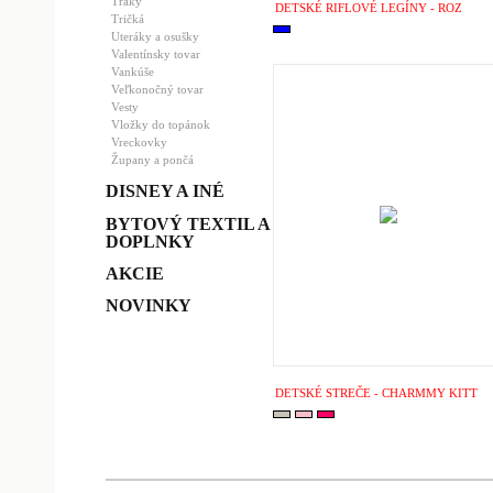
Traky
DETSKÉ RIFLOVÉ LEGÍNY - ROZ
Tričká
Uteráky a osušky
Valentínsky tovar
Vankúše
Veľkonočný tovar
Vesty
Vložky do topánok
Vreckovky
Župany a pončá
DISNEY A INÉ
BYTOVÝ TEXTIL A
DOPLNKY
AKCIE
NOVINKY
DETSKÉ STREČE - CHARMMY KITT