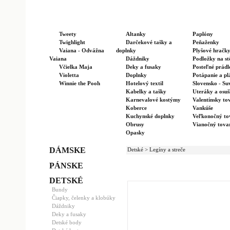
Tweety
Altanky
Paplóny
Twighlight
Darčekové tašky a
Peňaženky
Vaiana - Odvážna
doplnky
Plyšové hračk
Vaiana
Dáždniky
Podložky na st
Včielka Maja
Deky a fusaky
Posteľné prádl
Violetta
Doplnky
Potápanie a pl
Winnie the Pooh
Hotelový textil
Slovensko - Su
Kabelky a tašky
Uteráky a osu
Karnevalové kostýmy
Valentínsky to
Koberce
Vankúše
Kuchynské doplnky
Veľkonočný to
Obrusy
Vianočný tova
Opasky
DÁMSKE
Detské > Legíny a streče
PÁNSKE
DETSKÉ
Bundy
Čiapky, čelenky a klobúky
Dáždniky
Deky a fusaky
Detské body