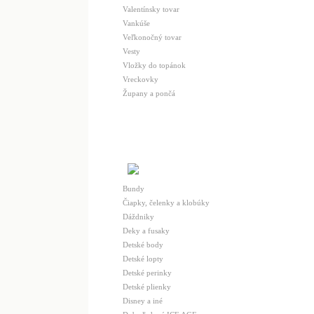
Valentínsky tovar
Vankúše
Veľkonočný tovar
Vesty
Vložky do topánok
Vreckovky
Župany a pončá
Bundy
Čiapky, čelenky a klobúky
Dáždniky
Deky a fusaky
Detské body
Detské lopty
Detské perinky
Detské plienky
Disney a iné