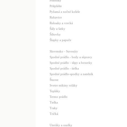
Ponožky
Pršiplášte
Pyžamá a nočné košele
Rukavice
Ruksaky a vrecká
Šály a šatky
Šiltovky
Šlapky a papuče
Slovensko - Suveníry
Spodné prádlo - body a súpravy
Spodné prádlo - slipy a boxerky
Spodné prádlo - tielka
Spodné prádlo-spodky a natelník
Štucne
Svetre mikiny roláky
Tepláky
Termo prádlo
Tielka
Traky
Tričká
Uteráky a osušky