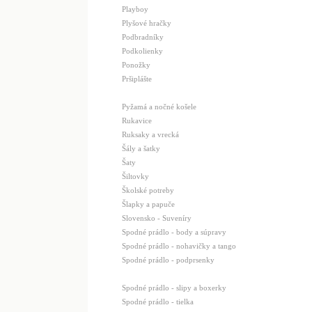
Playboy
Plyšové hračky
Podbradníky
Podkolienky
Ponožky
Pršiplášte
Pyžamá a nočné košele
Rukavice
Ruksaky a vrecká
Šály a šatky
Šaty
Šiltovky
Školské potreby
Šlapky a papuče
Slovensko - Suveníry
Spodné prádlo - body a súpravy
Spodné prádlo - nohavičky a tango
Spodné prádlo - podprsenky
Spodné prádlo - slipy a boxerky
Spodné prádlo - tielka