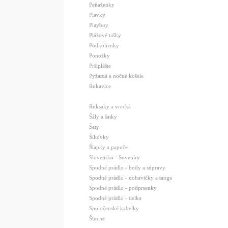
Peňaženky
Plavky
Playboy
Plážové tašky
Podkolienky
Ponožky
Pršiplášte
Pyžamá a nočné košele
Rukavice
Ruksaky a vrecká
Šály a šatky
Šaty
Šiltovky
Šlapky a papuče
Slovensko - Suveníry
Spodné prádlo - body a súpravy
Spodné prádlo - nohavičky a tango
Spodné prádlo - podprsenky
Spodné prádlo - tielka
Spoločenské kabelky
Štucne