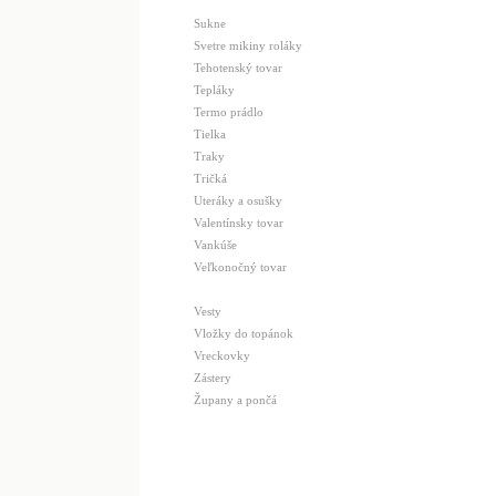
Sukne
Svetre mikiny roláky
Tehotenský tovar
Tepláky
Termo prádlo
Tielka
Traky
Tričká
Uteráky a osušky
Valentínsky tovar
Vankúše
Veľkonočný tovar
Vesty
Vložky do topánok
Vreckovky
Zástery
Župany a pončá