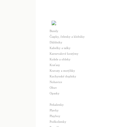
Bundy
Čiapky, čelenky a klobúky
Dáždniky
Kabelky a tašky
Karnevalové kostýmy
Košele a obleky
Kraťasy
Kravaty a motýliky
Kuchynské doplnky
Nohavice
Obuv
Opasky
Peňaženky
Plavky
Playboy
Podkolienky