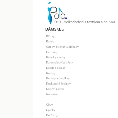
Blúzky
Bundy
Čiapky, čelenky a klobúky
Dáždniky
Kabelky a tašky
Karnevalové kostýmy
Košele a obleky
Kraťasy
Kravaty a motýliky
Kuchynské doplnky
Legíny a streče
Nohavice
Obuv
Opasky
Pančuchy