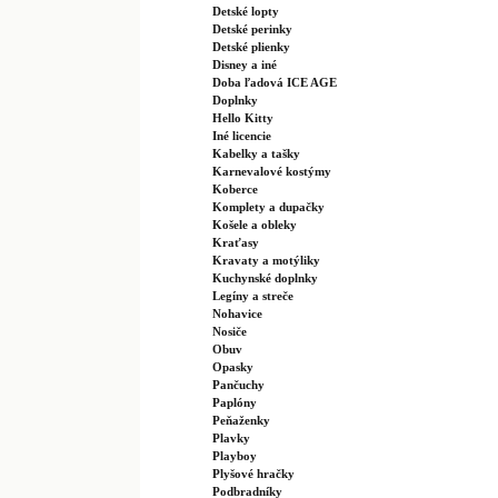
Detské lopty
Detské perinky
Detské plienky
Disney a iné
Doba ľadová ICE AGE
Doplnky
Hello Kitty
Iné licencie
Kabelky a tašky
Karnevalové kostýmy
Koberce
Komplety a dupačky
Košele a obleky
Kraťasy
Kravaty a motýliky
Kuchynské doplnky
Legíny a streče
Nohavice
Nosiče
Obuv
Opasky
Pančuchy
Paplóny
Peňaženky
Plavky
Playboy
Plyšové hračky
Podbradníky