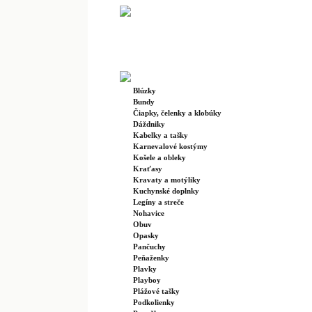
Blúzky
Bundy
Čiapky, čelenky a klobúky
Dáždniky
Kabelky a tašky
Karnevalové kostýmy
Košele a obleky
Kraťasy
Kravaty a motýliky
Kuchynské doplnky
Legíny a streče
Nohavice
Obuv
Opasky
Pančuchy
Peňaženky
Plavky
Playboy
Plážové tašky
Podkolienky