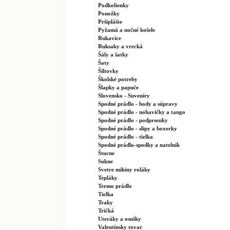
Podkolienky
Ponožky
Pršiplášte
Pyžamá a nočné košele
Rukavice
Ruksaky a vrecká
Šály a šatky
Šaty
Šiltovky
Školské potreby
Šlapky a papuče
Slovensko - Suveníry
Spodné prádlo - body a súpravy
Spodné prádlo - nohavičky a tango
Spodné prádlo - podprsenky
Spodné prádlo - slipy a boxerky
Spodné prádlo - tielka
Spodné prádlo-spodky a natelník
Štucne
Sukne
Svetre mikiny roláky
Tepláky
Termo prádlo
Tielka
Traky
Tričká
Uteráky a osušky
Valentínsky tovar