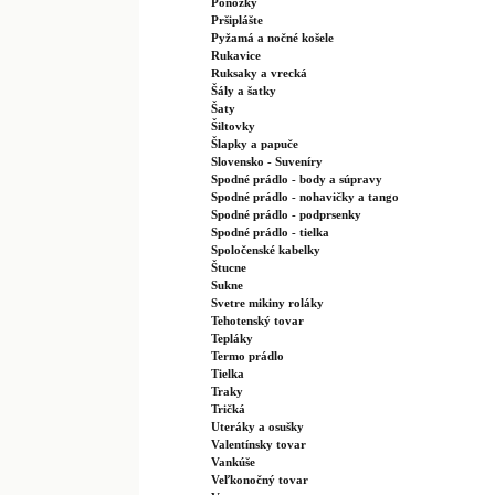
Ponožky
Pršiplášte
Pyžamá a nočné košele
Rukavice
Ruksaky a vrecká
Šály a šatky
Šaty
Šiltovky
Šlapky a papuče
Slovensko - Suveníry
Spodné prádlo - body a súpravy
Spodné prádlo - nohavičky a tango
Spodné prádlo - podprsenky
Spodné prádlo - tielka
Spoločenské kabelky
Štucne
Sukne
Svetre mikiny roláky
Tehotenský tovar
Tepláky
Termo prádlo
Tielka
Traky
Tričká
Uteráky a osušky
Valentínsky tovar
Vankúše
Veľkonočný tovar