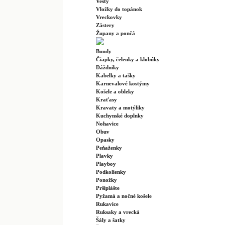
Vesty
Vložky do topánok
Vreckovky
Zástery
Župany a pončá
Bundy
Čiapky, čelenky a klobúky
Dáždniky
Kabelky a tašky
Karnevalové kostýmy
Košele a obleky
Kraťasy
Kravaty a motýliky
Kuchynské doplnky
Nohavice
Obuv
Opasky
Peňaženky
Plavky
Playboy
Podkolienky
Ponožky
Pršiplášte
Pyžamá a nočné košele
Rukavice
Ruksaky a vrecká
Šály a šatky