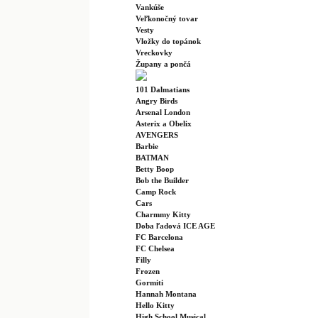
Vankúše
Veľkonočný tovar
Vesty
Vložky do topánok
Vreckovky
Župany a pončá
101 Dalmatians
Angry Birds
Arsenal London
Asterix a Obelix
AVENGERS
Barbie
BATMAN
Betty Boop
Bob the Builder
Camp Rock
Cars
Charmmy Kitty
Doba ľadová ICE AGE
FC Barcelona
FC Chelsea
Filly
Frozen
Gormiti
Hannah Montana
Hello Kitty
High School Musical