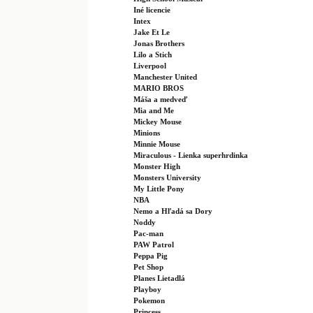
Iné licencie
Intex
Jake Et Le
Jonas Brothers
Lilo a Stich
Liverpool
Manchester United
MARIO BROS
Máša a medveď
Mia and Me
Mickey Mouse
Minions
Minnie Mouse
Miraculous - Lienka superhrdinka
Monster High
Monsters University
My Little Pony
NBA
Nemo a Hľadá sa Dory
Noddy
Pac-man
PAW Patrol
Peppa Pig
Pet Shop
Planes Lietadlá
Playboy
Pokemon
Princess