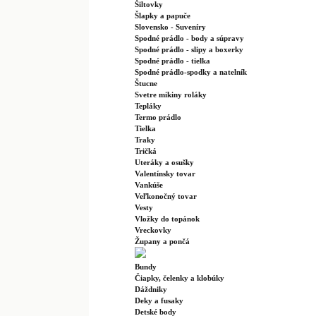
Šiltovky
Šlapky a papuče
Slovensko - Suveníry
Spodné prádlo - body a súpravy
Spodné prádlo - slipy a boxerky
Spodné prádlo - tielka
Spodné prádlo-spodky a natelník
Štucne
Svetre mikiny roláky
Tepláky
Termo prádlo
Tielka
Traky
Tričká
Uteráky a osušky
Valentínsky tovar
Vankúše
Veľkonočný tovar
Vesty
Vložky do topánok
Vreckovky
Župany a pončá
Bundy
Čiapky, čelenky a klobúky
Dáždniky
Deky a fusaky
Detské body