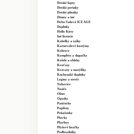
Detské lopty
Detské perinky
Detské plienky
Disney a iné
Doba ľadová ICE AGE
Doplnky
Hello Kitty
Iné licencie
Kabelky a tašky
Karnevalové kostýmy
Koberce
Komplety a dupačky
Košele a obleky
Kraťasy
Kravaty a motýliky
Kuchynské doplnky
Legíny a streče
Nohavice
Nosiče
Obuv
Opasky
Pančuchy
Paplóny
Peňaženky
Plavky
Playboy
Plyšové hračky
Podbradníky