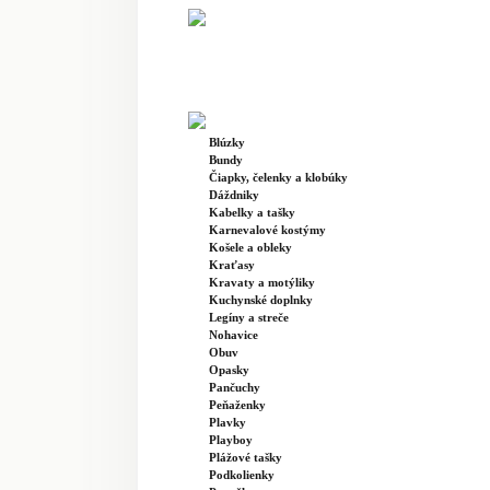
Blúzky
Bundy
Čiapky, čelenky a klobúky
Dáždniky
Kabelky a tašky
Karnevalové kostýmy
Košele a obleky
Kraťasy
Kravaty a motýliky
Kuchynské doplnky
Legíny a streče
Nohavice
Obuv
Opasky
Pančuchy
Peňaženky
Plavky
Playboy
Plážové tašky
Podkolienky