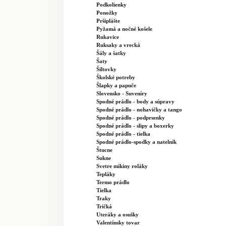
Podkolienky
Ponožky
Pršiplášte
Pyžamá a nočné košele
Rukavice
Ruksaky a vrecká
Šály a šatky
Šaty
Šiltovky
Školské potreby
Šlapky a papuče
Slovensko - Suveníry
Spodné prádlo - body a súpravy
Spodné prádlo - nohavičky a tango
Spodné prádlo - podprsenky
Spodné prádlo - slipy a boxerky
Spodné prádlo - tielka
Spodné prádlo-spodky a natelník
Štucne
Sukne
Svetre mikiny roláky
Tepláky
Termo prádlo
Tielka
Traky
Tričká
Uteráky a osušky
Valentínsky tovar