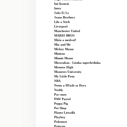
Iné licencie
Intex
Jake Et Le
Jonas Brothers
Lilo a Stich
Liverpool
Manchester United
MARIO BROS
Máša a medveď
Mia and Me
Mickey Mouse
Minions
Minnie Mouse
Miraculous - Lienka superhrdinka
Monster High
Monsters University
My Little Pony
NBA
Nemo a Hľadá sa Dory
Noddy
Pac-man
PAW Patrol
Peppa Pig
Pet Shop
Planes Lietadlá
Playboy
Pokemon
Princess