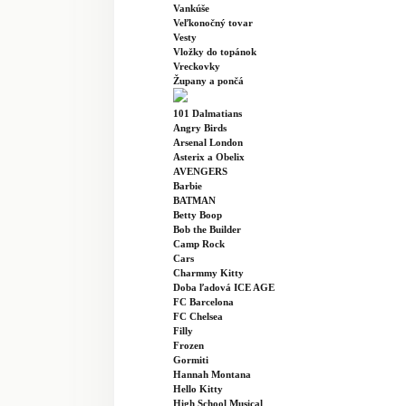
Vankúše
Veľkonočný tovar
Vesty
Vložky do topánok
Vreckovky
Župany a pončá
101 Dalmatians
Angry Birds
Arsenal London
Asterix a Obelix
AVENGERS
Barbie
BATMAN
Betty Boop
Bob the Builder
Camp Rock
Cars
Charmmy Kitty
Doba ľadová ICE AGE
FC Barcelona
FC Chelsea
Filly
Frozen
Gormiti
Hannah Montana
Hello Kitty
High School Musical