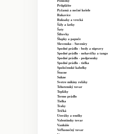
Ponožky
Pršiplášte
Pyžamá a nočné košele
Rukavice
Ruksaky a vrecká
Šály a šatky
Šaty
Šiltovky
Šlapky a papuče
Slovensko - Suveníry
Spodné prádlo - body a súpravy
Spodné prádlo - nohavičky a tango
Spodné prádlo - podprsenky
Spodné prádlo - tielka
Spoločenské kabelky
Štucne
Sukne
Svetre mikiny roláky
Tehotenský tovar
Tepláky
Termo prádlo
Tielka
Traky
Tričká
Uteráky a osušky
Valentínsky tovar
Vankúše
Veľkonočný tovar