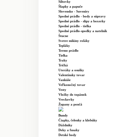
Šiltovky
Šlapky a papuče
Slovensko - Suveníry
Spodné prádlo - body a súpravy
Spodné prádlo - slipy a boxerky
Spodné prádlo - tielka
Spodné prádlo-spodky a natelník
Štucne
Svetre mikiny roláky
Tepláky
Termo prádlo
Tielka
Traky
Tričká
Uteráky a osušky
Valentínsky tovar
Vankúše
Veľkonočný tovar
Vesty
Vložky do topánok
Vreckovky
Župany a pončá
Bundy
Čiapky, čelenky a klobúky
Dáždniky
Deky a fusaky
Detské body