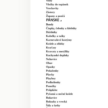
Vesty
Vložky do topánok
Vreckovky
Zástery
Župany a pončá
Bundy
Čiapky, čelenky a klobúky
Dáždniky
Kabelky a tašky
Karnevalové kostýmy
Košele a obleky
Kraťasy
Kravaty a motýliky
Kuchynské doplnky
Nohavice
Obuv
Opasky
Peňaženky
Plavky
Playboy
Podkolienky
Ponožky
Pršiplášte
Pyžamá a nočné košele
Rukavice
Ruksaky a vrecká
Šály a šatky