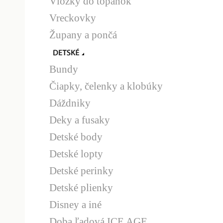
Vložky do topánok
Vreckovky
Župany a pončá
Bundy
Čiapky, čelenky a klobúky
Dáždniky
Deky a fusaky
Detské body
Detské lopty
Detské perinky
Detské plienky
Disney a iné
Doba ľadová ICE AGE