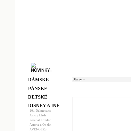
DÁMSKE
Disney >
PÁNSKE
DETSKÉ
DISNEY A INÉ
101 Dalmatians
Angry Birds
Arsenal London
Asterix a Obelix
AVENGERS