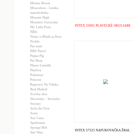
Minnie Mouse
Miraculous - Lienka
superhrdinka
Monster High
Monsters University
INTEX 55692 PLAVECKÉ OKULIARE
My Little Pony
NBA
Nemo a Hľadá sa Dory
Noddy
Pac-man
PAW Patrol
Peppa Pig
Pet Shop
Planes Lietadlá
Playboy
Pokemon
Princess
Raiponce Na Vlásku
Real Madrid
Scooby-doo
Slovensko - Suveníry
Snoopy
Sofia the First
Sonic
Soy Luna
Spiderman
Sponge Bob
INTEX 57525 NAFUKOVAČKA ŽRAL
Star Wars