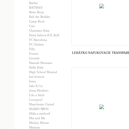
Barbie
BATMAN
Betty Boop
Bob the Builder
Camp Rock
Cars
Charmmy Kitty
Doba ľadová ICE AGE
FC Barcelona
FC Chelsea
Filly
LEHÁTKO NAFUKOVACIE TRANSPAR
Frozen
Gormiti
Hannah Montana
Hello Kitty
High School Musical
Iné licencie
Intex
Jake Et Le
Jonas Brothers
Lilo a Stich
Liverpool
Manchester United
MARIO BROS
Máša a medveď
Mia and Me
Mickey Mouse
Minions