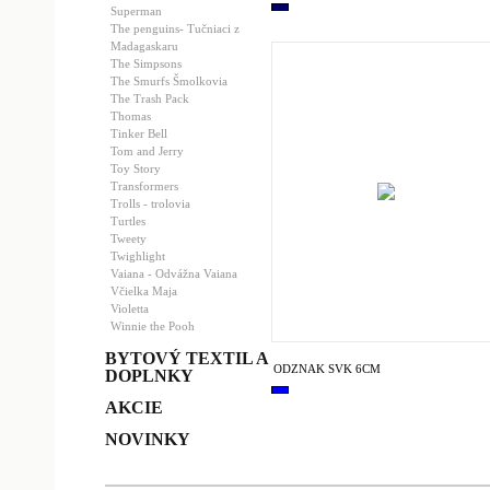
Superman
The penguins- Tučniaci z
Madagaskaru
The Simpsons
The Smurfs Šmolkovia
The Trash Pack
Thomas
Tinker Bell
Tom and Jerry
Toy Story
Transformers
Trolls - trolovia
Turtles
Tweety
Twighlight
Vaiana - Odvážna Vaiana
Včielka Maja
Violetta
Winnie the Pooh
BYTOVÝ TEXTIL A
ODZNAK SVK 6CM
DOPLNKY
AKCIE
NOVINKY