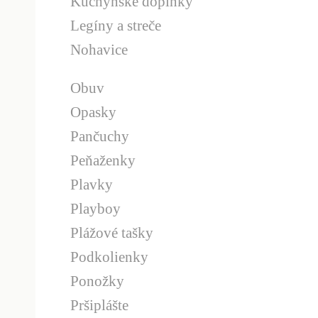
Kuchynské doplnky
Legíny a streče
Nohavice
Obuv
Opasky
Pančuchy
Peňaženky
Plavky
Playboy
Plážové tašky
Podkolienky
Ponožky
Pršiplášte