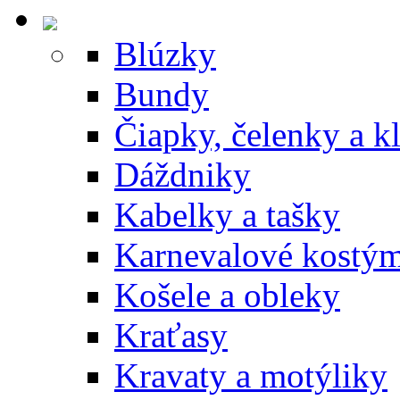
Blúzky
Bundy
Čiapky, čelenky a k
Dáždniky
Kabelky a tašky
Karnevalové kostý
Košele a obleky
Kraťasy
Kravaty a motýliky