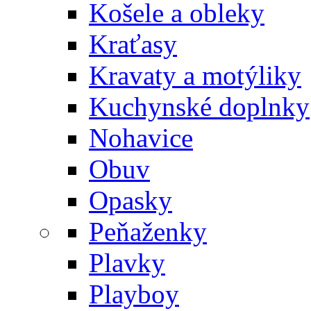
Košele a obleky
Kraťasy
Kravaty a motýliky
Kuchynské doplnky
Nohavice
Obuv
Opasky
Peňaženky
Plavky
Playboy