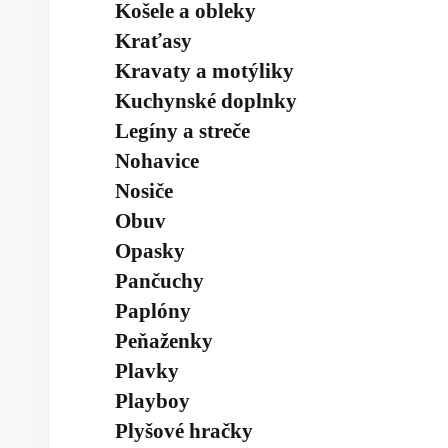
Košele a obleky
Kraťasy
Kravaty a motýliky
Kuchynské doplnky
Legíny a streče
Nohavice
Nosiče
Obuv
Opasky
Pančuchy
Paplóny
Peňaženky
Plavky
Playboy
Plyšové hračky