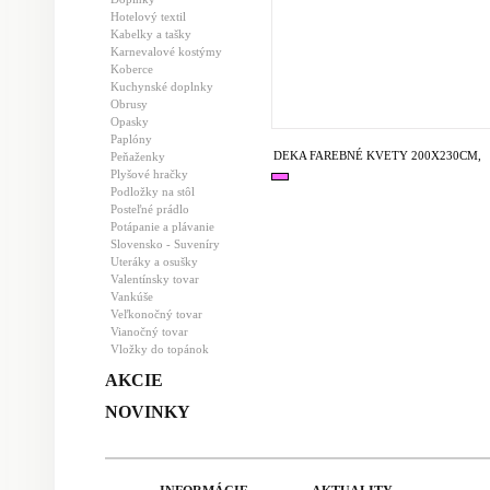
Hotelový textil
Kabelky a tašky
Karnevalové kostýmy
Koberce
Kuchynské doplnky
Obrusy
Opasky
Paplóny
DEKA FAREBNÉ KVETY 200X230CM,
Peňaženky
Plyšové hračky
Podložky na stôl
Posteľné prádlo
Potápanie a plávanie
Slovensko - Suveníry
Uteráky a osušky
Valentínsky tovar
Vankúše
Veľkonočný tovar
Vianočný tovar
Vložky do topánok
AKCIE
NOVINKY