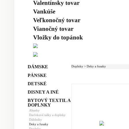
Valentínsky tovar
Vankúše
Veľkonočný tovar
Vianočný tovar
Vložky do topánok
DÁMSKE
Doplnky > Deky a fusaky
PÁNSKE
DETSKÉ
DISNEY A INÉ
BYTOVÝ TEXTIL A
DOPLNKY
Altanky
Darčekové tašky a doplnky
Dáždniky
Deky a fusaky
Doplnky