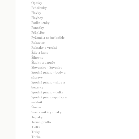
Opasky
Peňaženky
Plavky
Playboy
Podkolienky
Ponožky
Pršiplášte
Pyžamá a nočné košele
Rukavice
Ruksaky a vrecká
Šály a šatky
Šiltovky
Šlapky a papuče
Slovensko - Suveníry
Spodné prádlo - body a
súpravy
Spodné prádlo - slipy a
boxerky
Spodné prádlo - tielka
Spodné prádlo-spodky a
natelník
Štucne
Svetre mikiny roláky
Tepláky
Termo prádlo
Tielka
Traky
Tričká