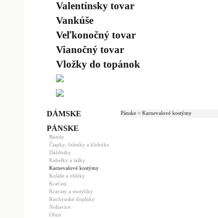
Valentínsky tovar
Vankúše
Veľkonočný tovar
Vianočný tovar
Vložky do topánok
DÁMSKE
Pánske > Karnevalové kostýmy
PÁNSKE
Bundy
Čiapky, čelenky a klobúky
Dáždniky
Kabelky a tašky
Karnevalové kostýmy
Košele a obleky
Kraťasy
Kravaty a motýliky
Kuchynské doplnky
Nohavice
Obuv