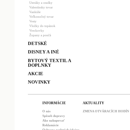
Uteráky a osušky
Valentínsky tovar
Vankúše
Veľkonočný tovar
Vesty
Vložky do topánok
Vreckovky
Župany a pončá
DETSKÉ
DISNEY A INÉ
BYTOVÝ TEXTIL A
DOPLNKY
AKCIE
NOVINKY
INFORMÁCIE
AKTUALITY
O nás
ZMENA OTVÁRACÍCH HODÍN : 
Spôsob dopravy
Ako nakupovať
Reklamácie
Ochrana osobných údajov