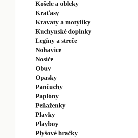
Košele a obleky
Kraťasy
Kravaty a motýliky
Kuchynské doplnky
Legíny a streče
Nohavice
Nosiče
Obuv
Opasky
Pančuchy
Paplóny
Peňaženky
Plavky
Playboy
Plyšové hračky