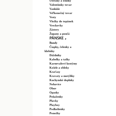
Uteráky a osušky
Valentínsky tovar
Vankúše
Veľkonočný tovar
Vesty
Vložky do topánok
Vreckovky
Zástery
Župany a pončá
Bundy
Čiapky, čelenky a
klobúky
Dáždniky
Kabelky a tašky
Karnevalové kostýmy
Košele a obleky
Kraťasy
Kravaty a motýliky
Kuchynské doplnky
Nohavice
Obuv
Opasky
Peňaženky
Plavky
Playboy
Podkolienky
Ponožky