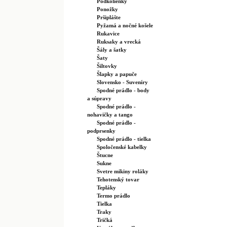
Podkolienky
Ponožky
Pršiplášte
Pyžamá a nočné košele
Rukavice
Ruksaky a vrecká
Šály a šatky
Šaty
Šiltovky
Šlapky a papuče
Slovensko - Suveníry
Spodné prádlo - body
a súpravy
Spodné prádlo -
nohavičky a tango
Spodné prádlo -
podprsenky
Spodné prádlo - tielka
Spoločenské kabelky
Štucne
Sukne
Svetre mikiny roláky
Tehotenský tovar
Tepláky
Termo prádlo
Tielka
Traky
Tričká