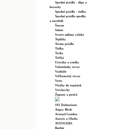
Spodné prádlo - slipy a
boxerky
Spodné prádlo - tielka
Spodné prádlo-spodky
a natelník
Štucne
Sukne
Svetre mikiny roláky
Tepláky
Termo prádlo
Tielka
Traky
Tričká
Uteráky a osušky
Valentínsky tovar
Vankúše
Veľkonočný tovar
Vesty
Vložky do topánok
Vreckovky
Župany a pončá
101 Dalmatians
Angry Birds
Arsenal London
Asterix a Obelix
AVENGERS
Barbie