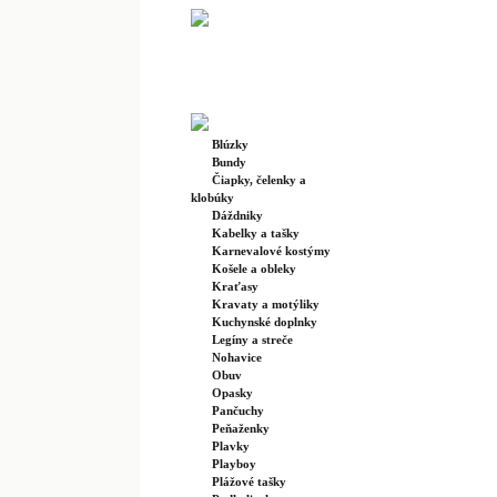
Blúzky
Bundy
Čiapky, čelenky a
klobúky
Dáždniky
Kabelky a tašky
Karnevalové kostýmy
Košele a obleky
Kraťasy
Kravaty a motýliky
Kuchynské doplnky
Legíny a streče
Nohavice
Obuv
Opasky
Pančuchy
Peňaženky
Plavky
Playboy
Plážové tašky