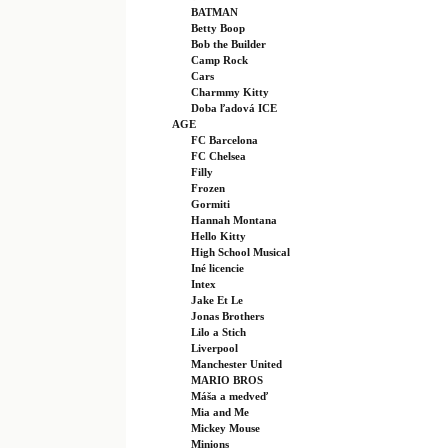
BATMAN
Betty Boop
Bob the Builder
Camp Rock
Cars
Charmmy Kitty
Doba ľadová ICE
AGE
FC Barcelona
FC Chelsea
Filly
Frozen
Gormiti
Hannah Montana
Hello Kitty
High School Musical
Iné licencie
Intex
Jake Et Le
Jonas Brothers
Lilo a Stich
Liverpool
Manchester United
MARIO BROS
Máša a medveď
Mia and Me
Mickey Mouse
Minions