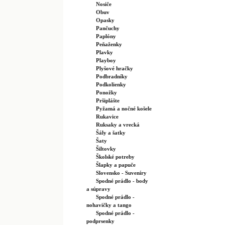
Nosiče
Obuv
Opasky
Pančuchy
Paplóny
Peňaženky
Plavky
Playboy
Plyšové hračky
Podbradníky
Podkolienky
Ponožky
Pršiplášte
Pyžamá a nočné košele
Rukavice
Ruksaky a vrecká
Šály a šatky
Šaty
Šiltovky
Školské potreby
Šlapky a papuče
Slovensko - Suveníry
Spodné prádlo - body
a súpravy
Spodné prádlo -
nohavičky a tango
Spodné prádlo -
podprsenky