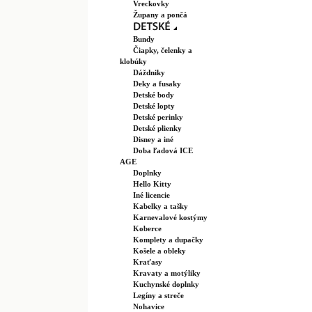
Vreckovky
Župany a pončá
Bundy
Čiapky, čelenky a
klobúky
Dáždniky
Deky a fusaky
Detské body
Detské lopty
Detské perinky
Detské plienky
Disney a iné
Doba ľadová ICE
AGE
Doplnky
Hello Kitty
Iné licencie
Kabelky a tašky
Karnevalové kostýmy
Koberce
Komplety a dupačky
Košele a obleky
Kraťasy
Kravaty a motýliky
Kuchynské doplnky
Legíny a streče
Nohavice