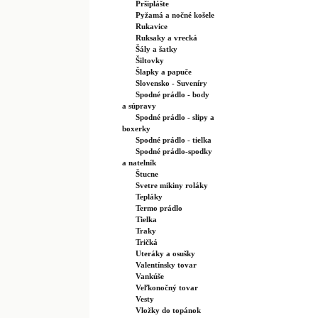
Pršiplášte
Pyžamá a nočné košele
Rukavice
Ruksaky a vrecká
Šály a šatky
Šiltovky
Šlapky a papuče
Slovensko - Suveníry
Spodné prádlo - body
a súpravy
Spodné prádlo - slipy a
boxerky
Spodné prádlo - tielka
Spodné prádlo-spodky
a natelník
Štucne
Svetre mikiny roláky
Tepláky
Termo prádlo
Tielka
Traky
Tričká
Uteráky a osušky
Valentínsky tovar
Vankúše
Veľkonočný tovar
Vesty
Vložky do topánok