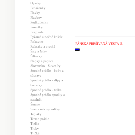
Opasky
Peňaženky
Plavky
Playboy
Podkolienky
Ponožky
Pršiplášte
Pyžamá a nočné košele
Rukavice
PÁNSKA PREŠÍVANÁ VESTA U.
Ruksaky a vrecká
Šály a šatky
Šiltovky
Šlapky a papuče
Slovensko - Suveníry
Spodné prádlo - body a
súpravy
Spodné prádlo - slipy a
boxerky
Spodné prádlo - tielka
Spodné prádlo-spodky a
natelník
Štucne
Svetre mikiny roláky
Tepláky
Termo prádlo
Tielka
Traky
Tričká