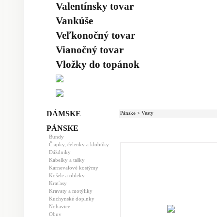
Valentínsky tovar
Vankúše
Veľkonočný tovar
Vianočný tovar
Vložky do topánok
DÁMSKE
Pánske > Vesty
PÁNSKE
Bundy
Čiapky, čelenky a klobúky
Dáždniky
Kabelky a tašky
Karnevalové kostýmy
Košele a obleky
Kraťasy
Kravaty a motýliky
Kuchynské doplnky
Nohavice
Obuv