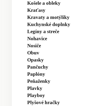
Košele a obleky
Kraťasy
Kravaty a motýliky
Kuchynské doplnky
Legíny a streče
Nohavice
Nosiče
Obuv
Opasky
Pančuchy
Paplóny
Peňaženky
Plavky
Playboy
Plyšové hračky