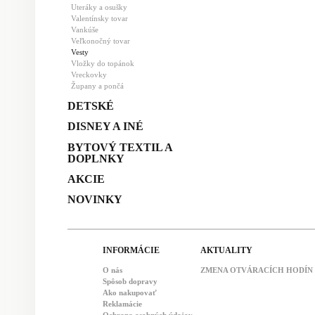
Uteráky a osušky
Valentínsky tovar
Vankúše
Veľkonočný tovar
Vesty
Vložky do topánok
Vreckovky
Župany a pončá
DETSKÉ
DISNEY A INÉ
BYTOVÝ TEXTIL A
DOPLNKY
AKCIE
NOVINKY
INFORMÁCIE
AKTUALITY
O nás
ZMENA OTVÁRACÍCH HODÍN : 
Spôsob dopravy
Ako nakupovať
Reklamácie