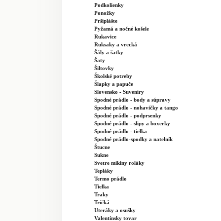
Podkolienky
Ponožky
Pršiplášte
Pyžamá a nočné košele
Rukavice
Ruksaky a vrecká
Šály a šatky
Šaty
Šiltovky
Školské potreby
Šlapky a papuče
Slovensko - Suveníry
Spodné prádlo - body a súpravy
Spodné prádlo - nohavičky a tango
Spodné prádlo - podprsenky
Spodné prádlo - slipy a boxerky
Spodné prádlo - tielka
Spodné prádlo-spodky a natelník
Štucne
Sukne
Svetre mikiny roláky
Tepláky
Termo prádlo
Tielka
Traky
Tričká
Uteráky a osušky
Valentínsky tovar