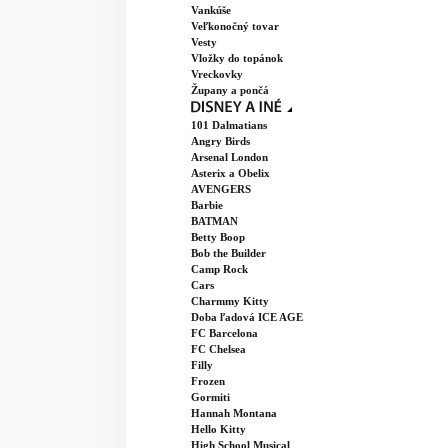
Vankúše
Veľkonočný tovar
Vesty
Vložky do topánok
Vreckovky
Župany a pončá
101 Dalmatians
Angry Birds
Arsenal London
Asterix a Obelix
AVENGERS
Barbie
BATMAN
Betty Boop
Bob the Builder
Camp Rock
Cars
Charmmy Kitty
Doba ľadová ICE AGE
FC Barcelona
FC Chelsea
Filly
Frozen
Gormiti
Hannah Montana
Hello Kitty
High School Musical