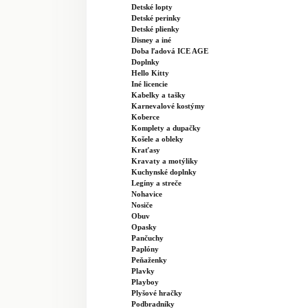
Detské lopty
Detské perinky
Detské plienky
Disney a iné
Doba ľadová ICE AGE
Doplnky
Hello Kitty
Iné licencie
Kabelky a tašky
Karnevalové kostýmy
Koberce
Komplety a dupačky
Košele a obleky
Kraťasy
Kravaty a motýliky
Kuchynské doplnky
Legíny a streče
Nohavice
Nosiče
Obuv
Opasky
Pančuchy
Paplóny
Peňaženky
Plavky
Playboy
Plyšové hračky
Podbradníky