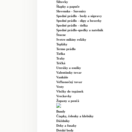
Šiltovky
Šlapky a papuče
Slovensko - Suveníry
Spodné prádlo - body a súpravy
Spodné prádlo - slipy a boxerky
Spodné prádlo - tielka
Spodné prádlo-spodky a natelník
Štucne
Svetre mikiny roláky
Tepláky
Termo prádlo
Tielka
Traky
Tričká
Uteráky a osušky
Valentínsky tovar
Vankúše
Veľkonočný tovar
Vesty
Vložky do topánok
Vreckovky
Župany a pončá
Bundy
Čiapky, čelenky a klobúky
Dáždniky
Deky a fusaky
Detské body