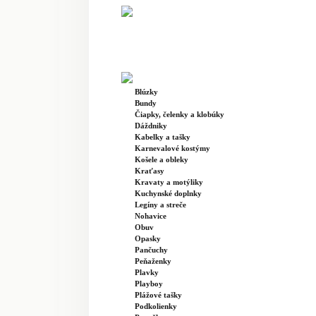
Blúzky
Bundy
Čiapky, čelenky a klobúky
Dáždniky
Kabelky a tašky
Karnevalové kostýmy
Košele a obleky
Kraťasy
Kravaty a motýliky
Kuchynské doplnky
Legíny a streče
Nohavice
Obuv
Opasky
Pančuchy
Peňaženky
Plavky
Playboy
Plážové tašky
Podkolienky