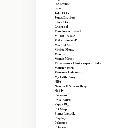
Iné licencie
Intex
Jake Et Le
Jonas Brothers
Lilo a Stich
Liverpool
Manchester United
MARIO BROS
Máša a medveď
Mia and Me
Mickey Mouse
Minions
Minnie Mouse
Miraculous - Lienka superhrdinka
Monster High
Monsters University
My Little Pony
NBA
Nemo a Hľadá sa Dory
Noddy
Pac-man
PAW Patrol
Peppa Pig
Pet Shop
Planes Lietadlá
Playboy
Pokemon
Princess