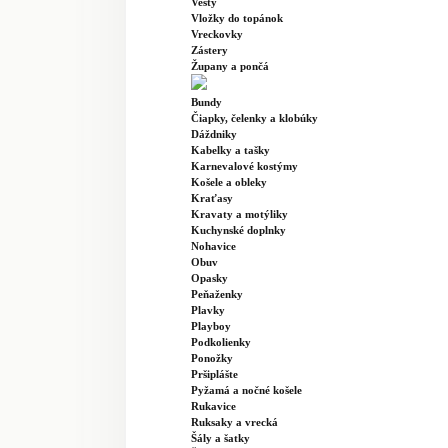
Vesty
Vložky do topánok
Vreckovky
Zástery
Župany a pončá
Bundy
Čiapky, čelenky a klobúky
Dáždniky
Kabelky a tašky
Karnevalové kostýmy
Košele a obleky
Kraťasy
Kravaty a motýliky
Kuchynské doplnky
Nohavice
Obuv
Opasky
Peňaženky
Plavky
Playboy
Podkolienky
Ponožky
Pršiplášte
Pyžamá a nočné košele
Rukavice
Ruksaky a vrecká
Šály a šatky