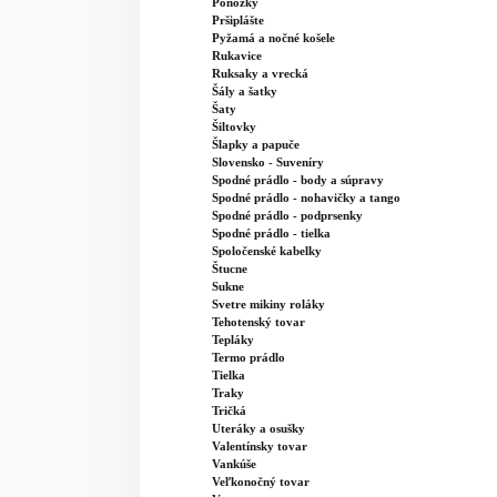
Ponožky
Pršiplášte
Pyžamá a nočné košele
Rukavice
Ruksaky a vrecká
Šály a šatky
Šaty
Šiltovky
Šlapky a papuče
Slovensko - Suveníry
Spodné prádlo - body a súpravy
Spodné prádlo - nohavičky a tango
Spodné prádlo - podprsenky
Spodné prádlo - tielka
Spoločenské kabelky
Štucne
Sukne
Svetre mikiny roláky
Tehotenský tovar
Tepláky
Termo prádlo
Tielka
Traky
Tričká
Uteráky a osušky
Valentínsky tovar
Vankúše
Veľkonočný tovar