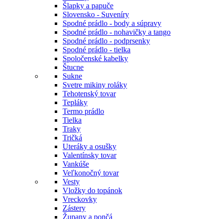
Šlapky a papuče
Slovensko - Suveníry
Spodné prádlo - body a súpravy
Spodné prádlo - nohavičky a tango
Spodné prádlo - podprsenky
Spodné prádlo - tielka
Spoločenské kabelky
Štucne
Sukne
Svetre mikiny roláky
Tehotenský tovar
Tepláky
Termo prádlo
Tielka
Traky
Tričká
Uteráky a osušky
Valentínsky tovar
Vankúše
Veľkonočný tovar
Vesty
Vložky do topánok
Vreckovky
Zástery
Župany a pončá