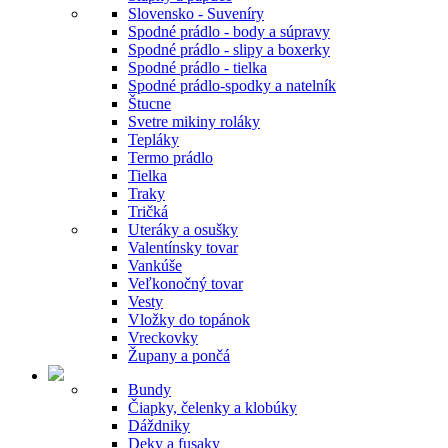
Slovensko - Suveníry
Spodné prádlo - body a súpravy
Spodné prádlo - slipy a boxerky
Spodné prádlo - tielka
Spodné prádlo-spodky a natelník
Štucne
Svetre mikiny roláky
Tepláky
Termo prádlo
Tielka
Traky
Tričká
Uteráky a osušky
Valentínsky tovar
Vankúše
Veľkonočný tovar
Vesty
Vložky do topánok
Vreckovky
Župany a pončá
Bundy
Čiapky, čelenky a klobúky
Dáždniky
Deky a fusaky