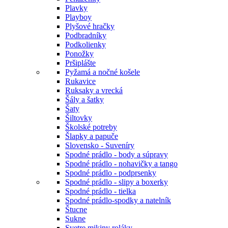
Plavky
Playboy
Plyšové hračky
Podbradníky
Podkolienky
Ponožky
Pršiplášte
Pyžamá a nočné košele
Rukavice
Ruksaky a vrecká
Šály a šatky
Šaty
Šiltovky
Školské potreby
Šlapky a papuče
Slovensko - Suveníry
Spodné prádlo - body a súpravy
Spodné prádlo - nohavičky a tango
Spodné prádlo - podprsenky
Spodné prádlo - slipy a boxerky
Spodné prádlo - tielka
Spodné prádlo-spodky a natelník
Štucne
Sukne
Svetre mikiny roláky