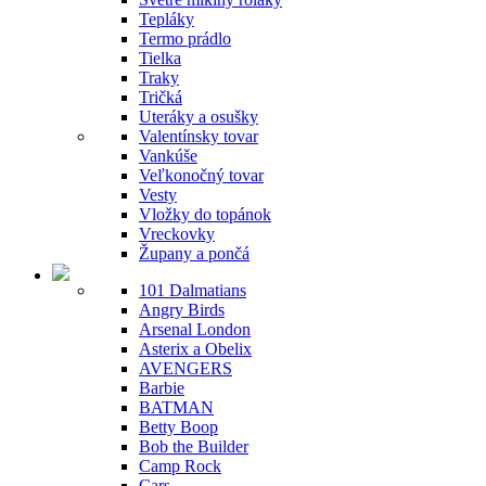
Tepláky
Termo prádlo
Tielka
Traky
Tričká
Uteráky a osušky
Valentínsky tovar
Vankúše
Veľkonočný tovar
Vesty
Vložky do topánok
Vreckovky
Župany a pončá
101 Dalmatians
Angry Birds
Arsenal London
Asterix a Obelix
AVENGERS
Barbie
BATMAN
Betty Boop
Bob the Builder
Camp Rock
Cars