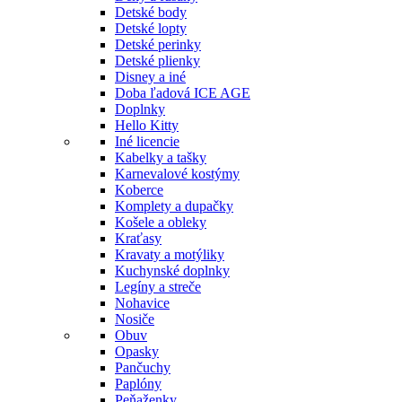
Detské body
Detské lopty
Detské perinky
Detské plienky
Disney a iné
Doba ľadová ICE AGE
Doplnky
Hello Kitty
Iné licencie
Kabelky a tašky
Karnevalové kostýmy
Koberce
Komplety a dupačky
Košele a obleky
Kraťasy
Kravaty a motýliky
Kuchynské doplnky
Legíny a streče
Nohavice
Nosiče
Obuv
Opasky
Pančuchy
Paplóny
Peňaženky