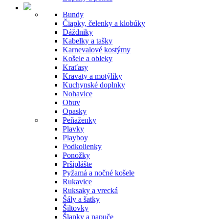
Bundy
Čiapky, čelenky a klobúky
Dáždniky
Kabelky a tašky
Karnevalové kostýmy
Košele a obleky
Kraťasy
Kravaty a motýliky
Kuchynské doplnky
Nohavice
Obuv
Opasky
Peňaženky
Plavky
Playboy
Podkolienky
Ponožky
Pršiplášte
Pyžamá a nočné košele
Rukavice
Ruksaky a vrecká
Šály a šatky
Šiltovky
Šlapky a papuče