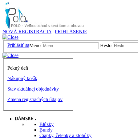
NOVÁ REGISTRÁCIA
|
PRIHLÁSENIE
Prihlásiť sa
Meno
Heslo
Pekný deň
Nákupný košík
Stav aktuálnej objednávky
Zmena registračných údajov
Blúzky
Bundy
Čiapky, čelenky a klobúky