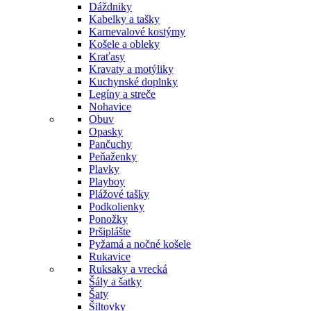
Dáždniky
Kabelky a tašky
Karnevalové kostýmy
Košele a obleky
Kraťasy
Kravaty a motýliky
Kuchynské doplnky
Legíny a streče
Nohavice
Obuv
Opasky
Pančuchy
Peňaženky
Plavky
Playboy
Plážové tašky
Podkolienky
Ponožky
Pršiplášte
Pyžamá a nočné košele
Rukavice
Ruksaky a vrecká
Šály a šatky
Šaty
Šiltovky