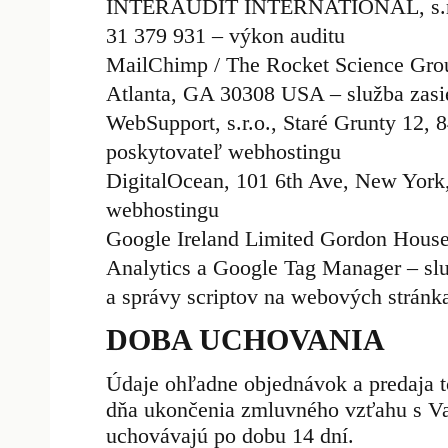
INTERAUDIT INTERNATIONAL, s.r.o.,
31 379 931 – výkon auditu
MailChimp / The Rocket Science Gro
Atlanta, GA 30308 USA – služba zasie
WebSupport, s.r.o., Staré Grunty 12, 
poskytovateľ webhostingu
DigitalOcean, 101 6th Ave, New Yor
webhostingu
Google Ireland Limited Gordon House,
Analytics a Google Tag Manager – sl
a správy scriptov na webových stránk
DOBA UCHOVANIA
Údaje ohľadne objednávok a predaja 
dňa ukončenia zmluvného vzťahu s V
uchovávajú po dobu 14 dní.