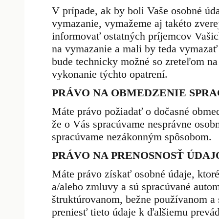
V prípade, ak by boli Vaše osobné úda
vymazanie, vymažeme aj takéto zvere
informovať ostatných príjemcov Vašich
na vymazanie a mali by teda vymazať 
bude technicky možné so zreteľom na 
vykonanie týchto opatrení.
PRÁVO NA OBMEDZENIE SPRA
Máte právo požiadať o dočasné obmedz
že o Vás spracúvame nesprávne osobn
spracúvame nezákonným spôsobom.
PRÁVO NA PRENOSNOSŤ ÚDAJ
Máte právo získať osobné údaje, ktor
a/alebo zmluvy a sú spracúvané autom
štruktúrovanom, bežne používanom a s
preniesť tieto údaje k ďalšiemu prevá