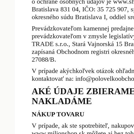
o ochrane osobných údajov je www.sho
Bratislava 831 04, IČO: 35 725 907, 
okresného súdu Bratislava I, oddiel sr
Prevádzkovateľom kamennej preda
prevádzkovateľom v zmysle legislatí
TRADE s.r.o., Stará Vajnorská 15 Bra
zapísaná Obchodnom registri okresného
27088/B.
V prípade akýchkoľvek otázok ohľadn
kontaktovať na: info@polovelkoobcho
AKÉ ÚDAJE ZBIERAME 
NAKLADÁME
NÁKUP TOVARU
V prípade, ak ste spotrebiteľ, nakupo
www.milionshop.sk môžete aj bez toh