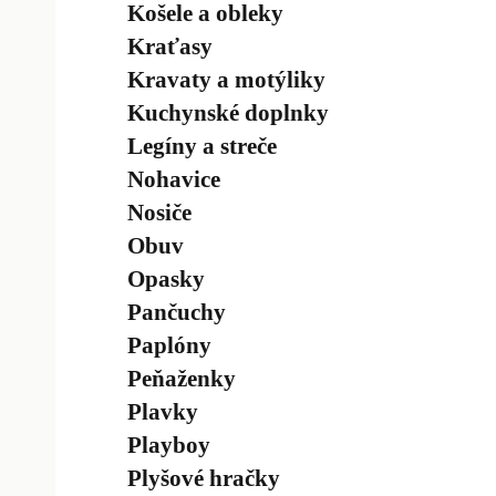
Košele a obleky
Kraťasy
Kravaty a motýliky
Kuchynské doplnky
Legíny a streče
Nohavice
Nosiče
Obuv
Opasky
Pančuchy
Paplóny
Peňaženky
Plavky
Playboy
Plyšové hračky