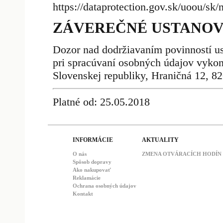
https://dataprotection.gov.sk/uoou/sk/
ZÁVEREČNÉ USTANOV
Dozor nad dodržiavaním povinností 
pri spracúvaní osobných údajov vyko
Slovenskej republiky, Hraničná 12, 8
Platné od: 25.05.2018
INFORMÁCIE
AKTUALITY
O nás
ZMENA OTVÁRACÍCH HODÍN : 
Spôsob dopravy
Ako nakupovať
Reklamácie
Ochrana osobných údajov
Kontakt