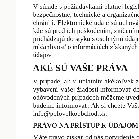
V súlade s požiadavkami platnej legi
bezpečnostné, technické a organizačn
chránili. Elektronické údaje sú uchov
kde sú pred ich poškodením, zničením,
prichádzajú do styku s osobnými údaj
mlčanlivosť o informáciách získaných 
údajov.
AKÉ SÚ VAŠE PRÁVA
V prípade, ak si uplatníte akékoľvek
vybavení Vašej žiadosti informovať d
odôvodených prípadoch môžeme uveden
budeme informovať. Ak si chcete Vaše 
info@polovelkoobchod.sk.
PRÁVO NA PRÍSTUP K ÚDAJOM
Máte právo získať od nás potvrdenie o