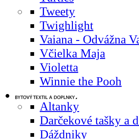
Tweety
Twighlight
Vaiana - Odvážna V
Včielka Maja
Violetta
Winnie the Pooh
Altanky
Darčekové tašky a 
Dáždniky