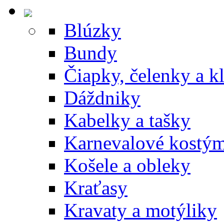
Blúzky
Bundy
Čiapky, čelenky a k
Dáždniky
Kabelky a tašky
Karnevalové kostý
Košele a obleky
Kraťasy
Kravaty a motýliky