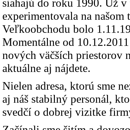
siahajú do roku 1990. Už v
experimentovala na našom t
Veľkoobchodu bolo 1.11.199
Momentálne od 10.12.2011 s
nových väčších priestorov 
aktuálne aj nájdete.
Nielen adresa, ktorú sme ne
aj náš stabilný personál, kto
svedčí o dobrej vizitke fi
Začínali sme šitím a dovo