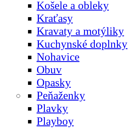
Košele a obleky
Kraťasy
Kravaty a motýliky
Kuchynské doplnky
Nohavice
Obuv
Opasky
Peňaženky
Plavky
Playboy