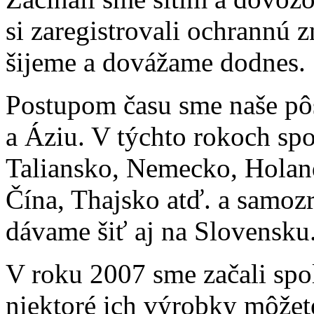
si zaregistrovali ochrann
šijeme a dovážame dodnes.
Postupom času sme naše pôs
a Áziu. V týchto rokoch sp
Taliansko, Nemecko, Holand
Čína, Thajsko atď. a samoz
dávame šiť aj na Slovensku
V roku 2007 sme začali spo
niektoré ich výrobky môžet