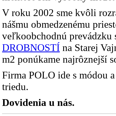
V roku 2002 sme kvôli rozr
nášmu obmedzenému priesto
veľkoobchodnú prevádzku
DROBNOSTÍ
na Starej Vaj
m2 ponúkame najrôznejší so
Firma POLO ide s módou a or
triedu.
Dovidenia u nás.