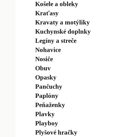
Košele a obleky
Kraťasy
Kravaty a motýliky
Kuchynské doplnky
Legíny a streče
Nohavice
Nosiče
Obuv
Opasky
Pančuchy
Paplóny
Peňaženky
Plavky
Playboy
Plyšové hračky