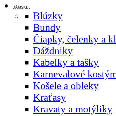
Blúzky
Bundy
Čiapky, čelenky a k
Dáždniky
Kabelky a tašky
Karnevalové kostý
Košele a obleky
Kraťasy
Kravaty a motýliky