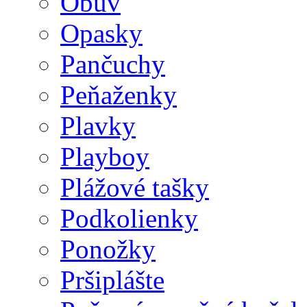
Obuv
Opasky
Pančuchy
Peňaženky
Plavky
Playboy
Plážové tašky
Podkolienky
Ponožky
Pršiplášte