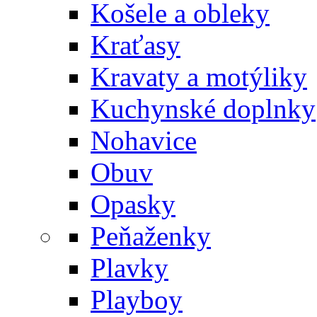
Košele a obleky
Kraťasy
Kravaty a motýliky
Kuchynské doplnky
Nohavice
Obuv
Opasky
Peňaženky
Plavky
Playboy