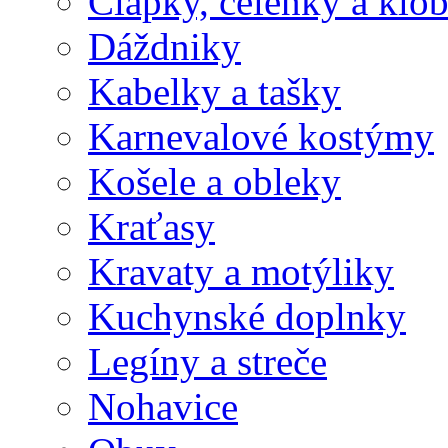
Čiapky, čelenky a klo
Dáždniky
Kabelky a tašky
Karnevalové kostýmy
Košele a obleky
Kraťasy
Kravaty a motýliky
Kuchynské doplnky
Legíny a streče
Nohavice