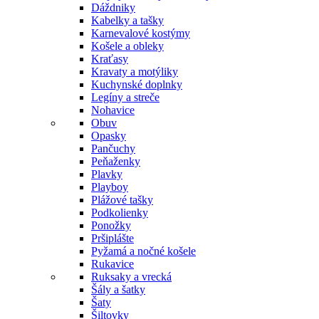
Dáždniky
Kabelky a tašky
Karnevalové kostýmy
Košele a obleky
Kraťasy
Kravaty a motýliky
Kuchynské doplnky
Legíny a streče
Nohavice
Obuv
Opasky
Pančuchy
Peňaženky
Plavky
Playboy
Plážové tašky
Podkolienky
Ponožky
Pršiplášte
Pyžamá a nočné košele
Rukavice
Ruksaky a vrecká
Šály a šatky
Šaty
Šiltovky