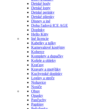
Detské body
Detské lopty
Detské perinky
Detské plienky
Disney a iné
Doba ľadová ICE AGE
Doplnky
Hello Kitty
Iné licencie
Kabelky a tašky
Karnevalové kostýmy
Koberce
Komplety a dupačky
Košele a obleky
Kraťasy
Kravaty a motýliky
Kuchynské doplnky
Legíny a streče
Nohavice
Nosiče
Obuv
Opasky
Pančuchy
Paplóny
Peňaženky