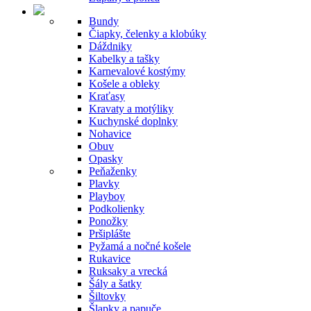
Bundy
Čiapky, čelenky a klobúky
Dáždniky
Kabelky a tašky
Karnevalové kostýmy
Košele a obleky
Kraťasy
Kravaty a motýliky
Kuchynské doplnky
Nohavice
Obuv
Opasky
Peňaženky
Plavky
Playboy
Podkolienky
Ponožky
Pršiplášte
Pyžamá a nočné košele
Rukavice
Ruksaky a vrecká
Šály a šatky
Šiltovky
Šlapky a papuče