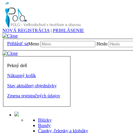
NOVÁ REGISTRÁCIA
|
PRIHLÁSENIE
Prihlásiť sa
Meno
Heslo
Pekný deň
Nákupný košík
Stav aktuálnej objednávky
Zmena registračných údajov
Blúzky
Bundy
Čiapky, čelenky a klobúky