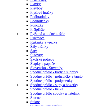
Plavky
Playboy
Plyšové hračky
Podbradníky
Podkolienky
Ponožky
Pršiplášte
Pyžamá a nočné košele
Rukavice
Ruksaky a vrecká
Šály a šatky
Šaty
Šiltovky
Školské potreby
Šlapky a papuče
Slovensko - Suveníry
Spodné prádlo - body a súpravy
Spodné prádlo - nohavičky a tango
Spodné prádlo - podprsenky
Spodné prádlo - slipy a boxerky
Spodné prádlo - tielka
Spodné prádlo-spodky a natelník
Štucne
Sukne