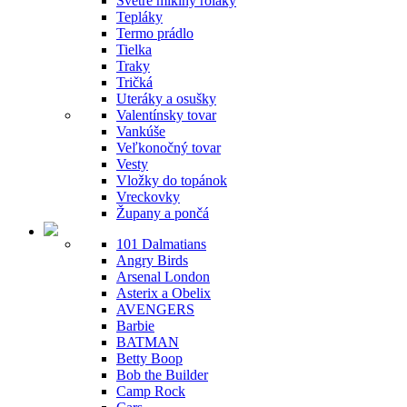
Svetre mikiny roláky
Tepláky
Termo prádlo
Tielka
Traky
Tričká
Uteráky a osušky
Valentínsky tovar
Vankúše
Veľkonočný tovar
Vesty
Vložky do topánok
Vreckovky
Župany a pončá
101 Dalmatians
Angry Birds
Arsenal London
Asterix a Obelix
AVENGERS
Barbie
BATMAN
Betty Boop
Bob the Builder
Camp Rock