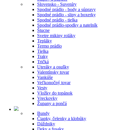
Slovensko - Suveníry
Spodné prádlo - body a súpravy
Spodné prádlo - slipy a boxerky
Spodné prádlo - tielka
Spodné prádlo-spodky a natelník
Štucne
Svetre mikiny roláky
Tepláky
Termo prádlo
Tielka
Traky
Tričká
Uteráky a osušky
Valentínsky tovar
Vankúše
Veľkonočný tovar
Vesty
Vložky do topánok
Vreckovky
Župany a pončá
Bundy
Čiapky, čelenky a klobúky
Dáždniky
Deky a fusaky