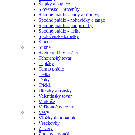
Šlapky a papuče
Slovensko - Suveníry
Spodné prádlo - body a súpravy
Spodné prádlo - nohavičky a tango
Spodné prádlo - podprsenky
Spodné prádlo - tielka
Spoločenské kabelky
Štucne
Sukne
Svetre mikiny roláky
Tehotenský tovar
Tepláky
Termo prádlo
Tielka
Traky
Tričká
Uteráky a osušky
Valentínsky tovar
Vankúše
Veľkonočný tovar
Vesty
Vložky do topánok
Vreckovky
Zástery
Župany a pončá