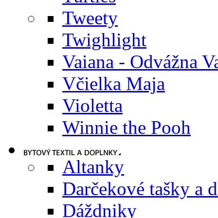
Tweety
Twighlight
Vaiana - Odvážna V
Včielka Maja
Violetta
Winnie the Pooh
Altanky
Darčekové tašky a 
Dáždniky