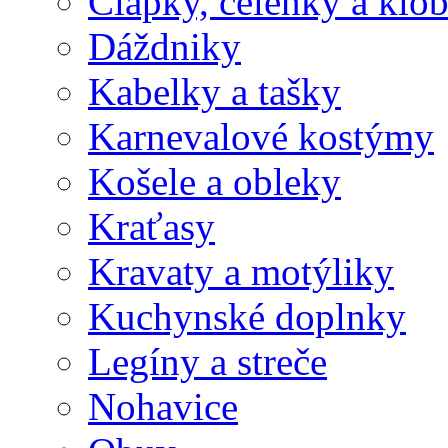
Čiapky, čelenky a klo
Dáždniky
Kabelky a tašky
Karnevalové kostýmy
Košele a obleky
Kraťasy
Kravaty a motýliky
Kuchynské doplnky
Legíny a streče
Nohavice