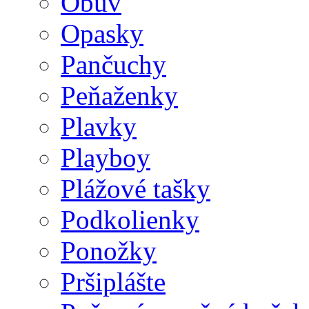
Obuv
Opasky
Pančuchy
Peňaženky
Plavky
Playboy
Plážové tašky
Podkolienky
Ponožky
Pršiplášte