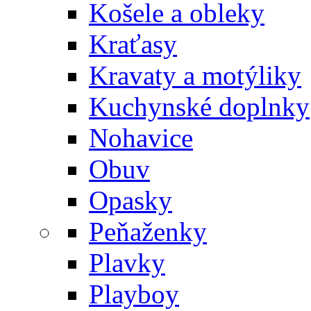
Košele a obleky
Kraťasy
Kravaty a motýliky
Kuchynské doplnky
Nohavice
Obuv
Opasky
Peňaženky
Plavky
Playboy