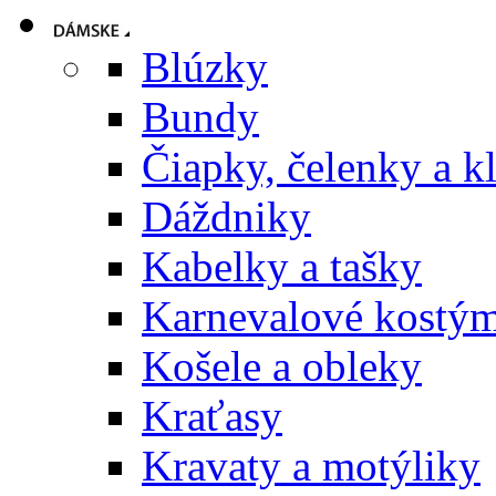
Blúzky
Bundy
Čiapky, čelenky a k
Dáždniky
Kabelky a tašky
Karnevalové kostý
Košele a obleky
Kraťasy
Kravaty a motýliky