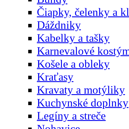
Čiapky, čelenky a k
Dáždniky
Kabelky a tašky
Karnevalové kostý
Košele a obleky
Kraťasy
Kravaty a motýliky
Kuchynské doplnky
Legíny a streče
Nohavice