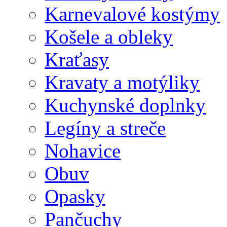
Karnevalové kostýmy
Košele a obleky
Kraťasy
Kravaty a motýliky
Kuchynské doplnky
Legíny a streče
Nohavice
Obuv
Opasky
Pančuchy