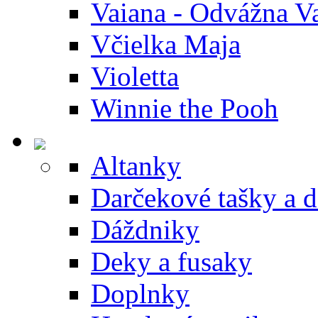
Vaiana - Odvážna V
Včielka Maja
Violetta
Winnie the Pooh
Altanky
Darčekové tašky a 
Dáždniky
Deky a fusaky
Doplnky