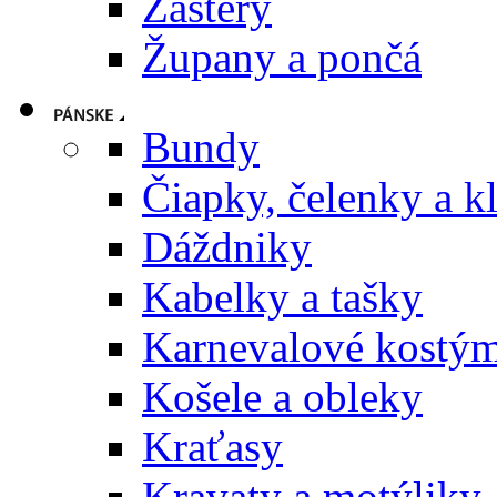
Zástery
Župany a pončá
Bundy
Čiapky, čelenky a k
Dáždniky
Kabelky a tašky
Karnevalové kostý
Košele a obleky
Kraťasy
Kravaty a motýliky