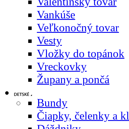
Valentínsky tovar
Vankúše
Veľkonočný tovar
Vesty
Vložky do topánok
Vreckovky
Župany a pončá
Bundy
Čiapky, čelenky a k
Dáždniky