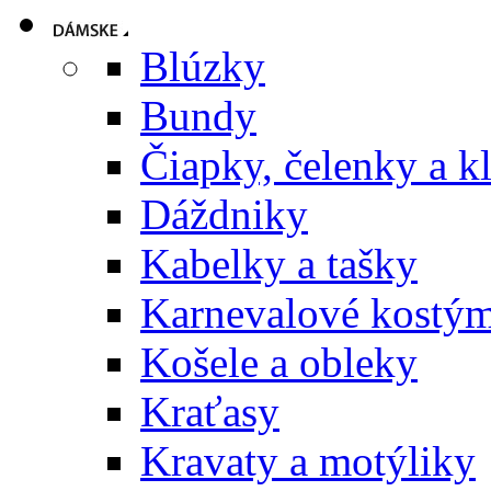
Blúzky
Bundy
Čiapky, čelenky a k
Dáždniky
Kabelky a tašky
Karnevalové kostý
Košele a obleky
Kraťasy
Kravaty a motýliky