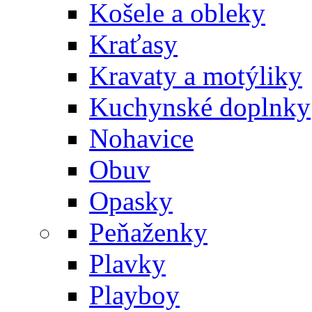
Košele a obleky
Kraťasy
Kravaty a motýliky
Kuchynské doplnky
Nohavice
Obuv
Opasky
Peňaženky
Plavky
Playboy