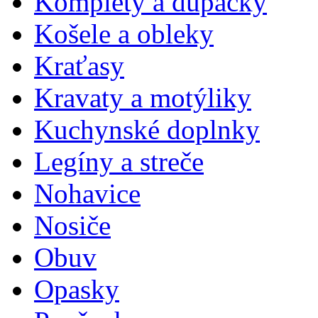
Komplety a dupačky
Košele a obleky
Kraťasy
Kravaty a motýliky
Kuchynské doplnky
Legíny a streče
Nohavice
Nosiče
Obuv
Opasky