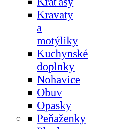
Kraťasy
Kravaty
a
motýliky
Kuchynské
doplnky
Nohavice
Obuv
Opasky
Peňaženky