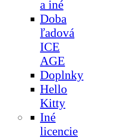
a iné
Doba
ľadová
ICE
AGE
Doplnky
Hello
Kitty
Iné
licencie