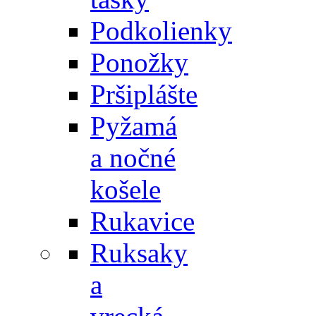
Podkolienky
Ponožky
Pršiplášte
Pyžamá
a nočné
košele
Rukavice
Ruksaky
a