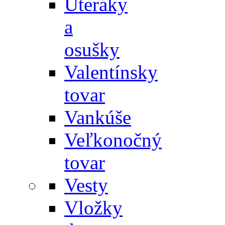
Uteráky
a
osušky
Valentínsky
tovar
Vankúše
Veľkonočný
tovar
Vesty
Vložky