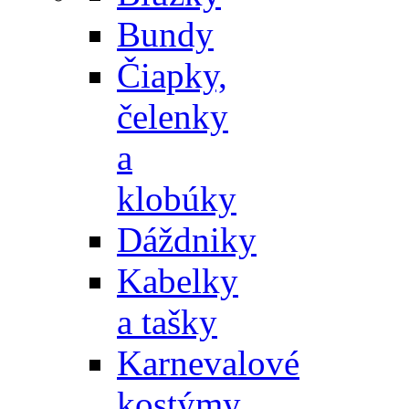
Bundy
Čiapky,
čelenky
a
klobúky
Dáždniky
Kabelky
a tašky
Karnevalové
kostýmy