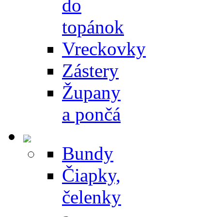
do
topánok
Vreckovky
Zástery
Župany
a pončá
Bundy
Čiapky,
čelenky