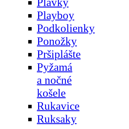
Plavky
Playboy
Podkolienky
Ponožky
Pršiplášte
Pyžamá
a nočné
košele
Rukavice
Ruksaky