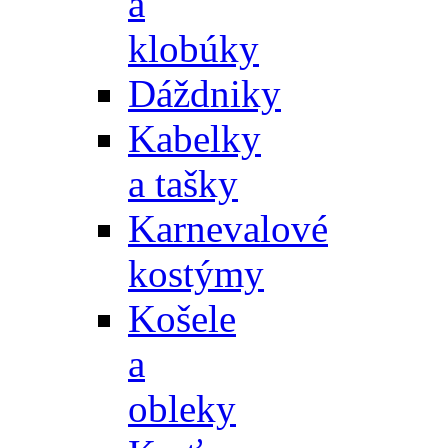
a
klobúky
Dáždniky
Kabelky
a tašky
Karnevalové
kostýmy
Košele
a
obleky