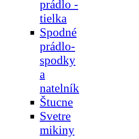
prádlo -
tielka
Spodné
prádlo-
spodky
a
natelník
Štucne
Svetre
mikiny