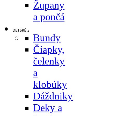
Župany
a pončá
Bundy
Čiapky,
čelenky
a
klobúky
Dáždniky
Deky a