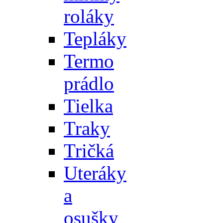
roláky
Tepláky
Termo
prádlo
Tielka
Traky
Tričká
Uteráky
a
osušky