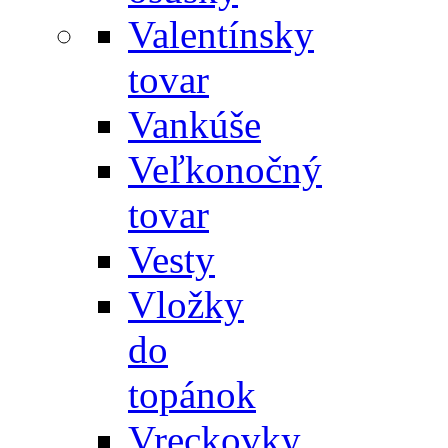
Valentínsky
tovar
Vankúše
Veľkonočný
tovar
Vesty
Vložky
do
topánok
Vreckovky