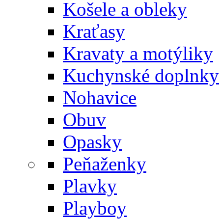
Košele a obleky
Kraťasy
Kravaty a motýliky
Kuchynské doplnky
Nohavice
Obuv
Opasky
Peňaženky
Plavky
Playboy