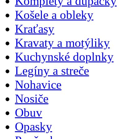
Komplety a dupačky
Košele a obleky
Kraťasy
Kravaty a motýliky
Kuchynské doplnky
Legíny a streče
Nohavice
Nosiče
Obuv
Opasky