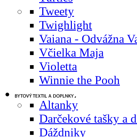
Tweety
Twighlight
Vaiana - Odvážna V
Včielka Maja
Violetta
Winnie the Pooh
Altanky
Darčekové tašky a 
Dáždniky