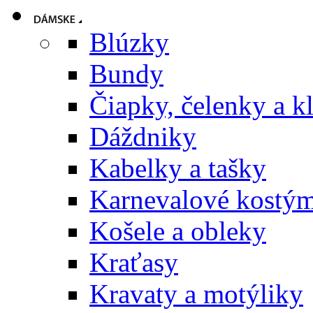
Blúzky
Bundy
Čiapky, čelenky a k
Dáždniky
Kabelky a tašky
Karnevalové kostý
Košele a obleky
Kraťasy
Kravaty a motýliky