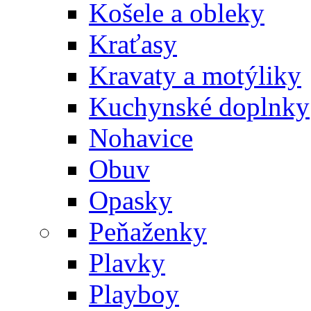
Košele a obleky
Kraťasy
Kravaty a motýliky
Kuchynské doplnky
Nohavice
Obuv
Opasky
Peňaženky
Plavky
Playboy