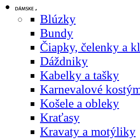
Blúzky
Bundy
Čiapky, čelenky a k
Dáždniky
Kabelky a tašky
Karnevalové kostý
Košele a obleky
Kraťasy
Kravaty a motýliky