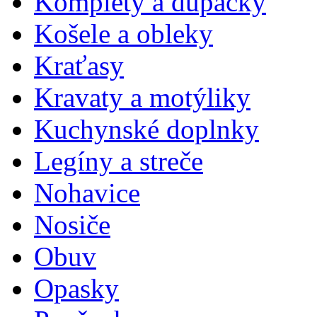
Komplety a dupačky
Košele a obleky
Kraťasy
Kravaty a motýliky
Kuchynské doplnky
Legíny a streče
Nohavice
Nosiče
Obuv
Opasky