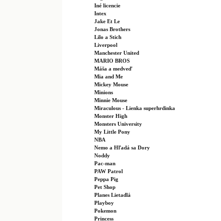
Iné licencie
Intex
Jake Et Le
Jonas Brothers
Lilo a Stich
Liverpool
Manchester United
MARIO BROS
Máša a medveď
Mia and Me
Mickey Mouse
Minions
Minnie Mouse
Miraculous - Lienka superhrdinka
Monster High
Monsters University
My Little Pony
NBA
Nemo a Hľadá sa Dory
Noddy
Pac-man
PAW Patrol
Peppa Pig
Pet Shop
Planes Lietadlá
Playboy
Pokemon
Princess