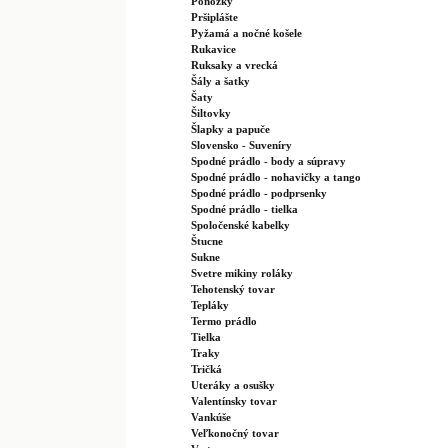
Ponožky
Pršiplášte
Pyžamá a nočné košele
Rukavice
Ruksaky a vrecká
Šály a šatky
Šaty
Šiltovky
Šlapky a papuče
Slovensko - Suveníry
Spodné prádlo - body a súpravy
Spodné prádlo - nohavičky a tango
Spodné prádlo - podprsenky
Spodné prádlo - tielka
Spoločenské kabelky
Štucne
Sukne
Svetre mikiny roláky
Tehotenský tovar
Tepláky
Termo prádlo
Tielka
Traky
Tričká
Uteráky a osušky
Valentínsky tovar
Vankúše
Veľkonočný tovar