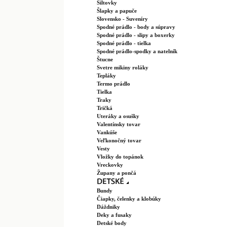
Šiltovky
Šlapky a papuče
Slovensko - Suveníry
Spodné prádlo - body a súpravy
Spodné prádlo - slipy a boxerky
Spodné prádlo - tielka
Spodné prádlo-spodky a natelník
Štucne
Svetre mikiny roláky
Tepláky
Termo prádlo
Tielka
Traky
Tričká
Uteráky a osušky
Valentínsky tovar
Vankúše
Veľkonočný tovar
Vesty
Vložky do topánok
Vreckovky
Župany a pončá
Bundy
Čiapky, čelenky a klobúky
Dáždniky
Deky a fusaky
Detské body