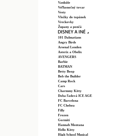
Vankúše
Veľkonočný tovar
Vesty
Vložky do topánok
Vreckovky
Župany a pončá
101 Dalmatians
Angry Birds
Arsenal London
Asterix a Obelix
AVENGERS
Barbie
BATMAN
Betty Boop
Bob the Builder
Camp Rock
Cars
Charmmy Kitty
Doba ľadová ICE AGE
FC Barcelona
FC Chelsea
Filly
Frozen
Gormiti
Hannah Montana
Hello Kitty
High School Musical