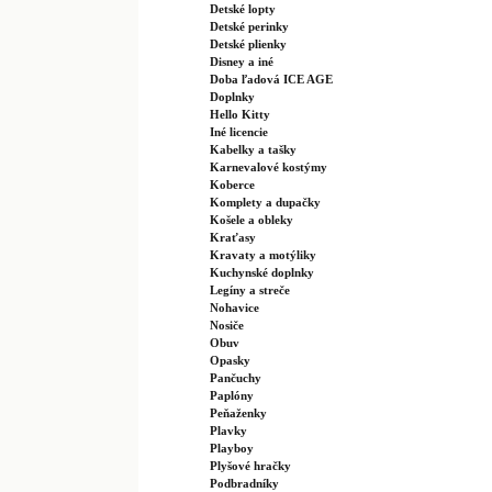
Detské lopty
Detské perinky
Detské plienky
Disney a iné
Doba ľadová ICE AGE
Doplnky
Hello Kitty
Iné licencie
Kabelky a tašky
Karnevalové kostýmy
Koberce
Komplety a dupačky
Košele a obleky
Kraťasy
Kravaty a motýliky
Kuchynské doplnky
Legíny a streče
Nohavice
Nosiče
Obuv
Opasky
Pančuchy
Paplóny
Peňaženky
Plavky
Playboy
Plyšové hračky
Podbradníky