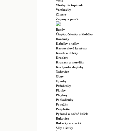
Vesty
Vložky do topánok
Vreckovky
Zástery
Župany a pončá
Bundy
Čiapky, čelenky a klobúky
Dáždniky
Kabelky a tašky
Karnevalové kostýmy
Košele a obleky
Kraťasy
Kravaty a motýliky
Kuchynské doplnky
Nohavice
Obuv
Opasky
Peňaženky
Plavky
Playboy
Podkolienky
Ponožky
Pršiplášte
Pyžamá a nočné košele
Rukavice
Ruksaky a vrecká
Šály a šatky