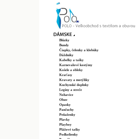
Blúzky
Bundy
Čiapky, čelenky a klobúky
Dáždniky
Kabelky a tašky
Karnevalové kostýmy
Košele a obleky
Kraťasy
Kravaty a motýliky
Kuchynské doplnky
Legíny a streče
Nohavice
Obuv
Opasky
Pančuchy
Peňaženky
Plavky
Playboy
Plážové tašky
Podkolienky