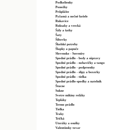
Podkolienky
Ponožky
Pršiplášte
Pyžamá a nočné košele
Rukavice
Ruksaky a vrecká
Šály a šatky
Šaty
Šiltovky
Školské potreby
Šlapky a papuče
Slovensko - Suveníry
Spodné prádlo - body a súpravy
Spodné prádlo - nohavičky a tango
Spodné prádlo - podprsenky
Spodné prádlo - slipy a boxerky
Spodné prádlo - tielka
Spodné prádlo-spodky a natelník
Štucne
Sukne
Svetre mikiny roláky
Tepláky
Termo prádlo
Tielka
Traky
Tričká
Uteráky a osušky
Valentínsky tovar