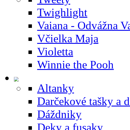
Twighlight
Vaiana - Odvážna V
Včielka Maja
Violetta
Winnie the Pooh
Altanky
Darčekové tašky a 
Dáždniky
Deky a fusaky