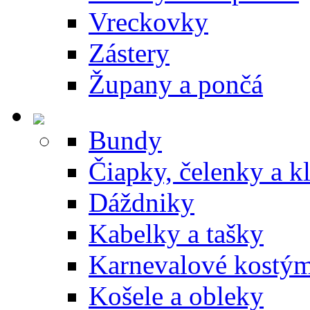
Vreckovky
Zástery
Župany a pončá
Bundy
Čiapky, čelenky a k
Dáždniky
Kabelky a tašky
Karnevalové kostý
Košele a obleky