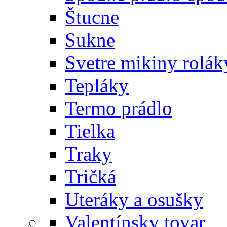
Štucne
Sukne
Svetre mikiny rolák
Tepláky
Termo prádlo
Tielka
Traky
Tričká
Uteráky a osušky
Valentínsky tovar