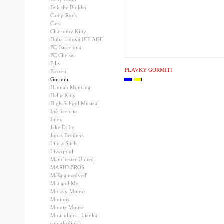
Bob the Builder
Camp Rock
Cars
Charmmy Kitty
Doba ľadová ICE AGE
FC Barcelona
FC Chelsea
Filly
PLAVKY GORMITI
Frozen
Gormiti
Hannah Montana
Hello Kitty
High School Musical
Iné licencie
Intex
Jake Et Le
Jonas Brothers
Lilo a Stich
Liverpool
Manchester United
MARIO BROS
Máša a medveď
Mia and Me
Mickey Mouse
Minions
Minnie Mouse
Miraculous - Lienka
superhrdinka