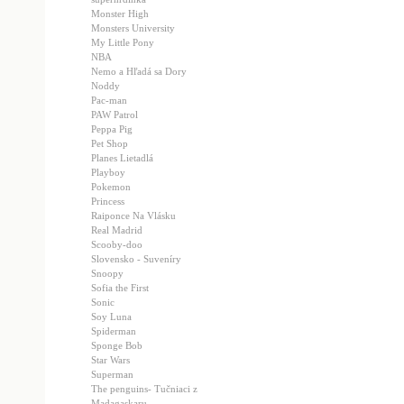
Monster High
Monsters University
My Little Pony
NBA
Nemo a Hľadá sa Dory
Noddy
Pac-man
PAW Patrol
Peppa Pig
Pet Shop
Planes Lietadlá
Playboy
Pokemon
Princess
Raiponce Na Vlásku
Real Madrid
Scooby-doo
Slovensko - Suveníry
Snoopy
Sofia the First
Sonic
Soy Luna
Spiderman
Sponge Bob
Star Wars
Superman
The penguins- Tučniaci z
Madagaskaru