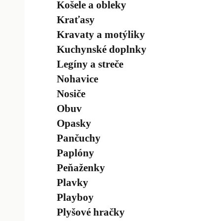
Košele a obleky
Kraťasy
Kravaty a motýliky
Kuchynské doplnky
Legíny a streče
Nohavice
Nosiče
Obuv
Opasky
Pančuchy
Paplóny
Peňaženky
Plavky
Playboy
Plyšové hračky