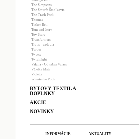
The Simpsons
The Smurfs Šmolkovia
The Trash Pack
Thomas
Tinker Bell
Tom and Jerry
Toy Story
Transformers
Trolls - trolovia
Turtles
Tweety
Twighlight
Vaiana - Odvážna Vaiana
Včielka Maja
Violetta
Winnie the Pooh
BYTOVÝ TEXTIL A
DOPLNKY
AKCIE
NOVINKY
INFORMÁCIE
AKTUALITY