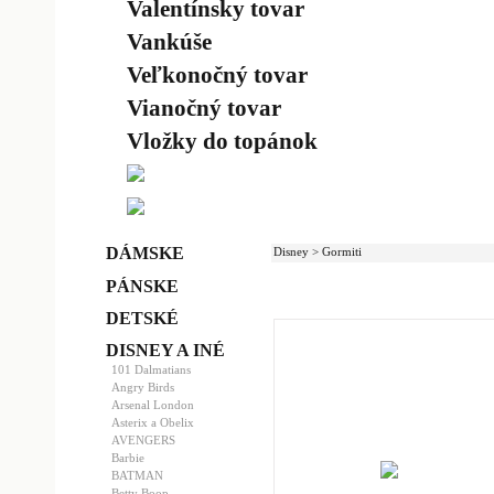
Valentínsky tovar
Vankúše
Veľkonočný tovar
Vianočný tovar
Vložky do topánok
DÁMSKE
Disney > Gormiti
PÁNSKE
DETSKÉ
DISNEY A INÉ
101 Dalmatians
Angry Birds
Arsenal London
Asterix a Obelix
AVENGERS
Barbie
BATMAN
Betty Boop