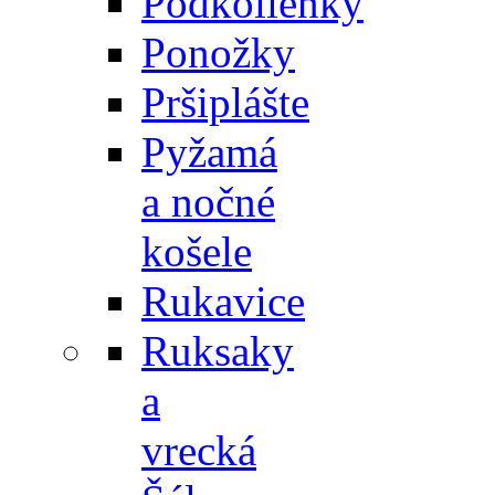
Podkolienky
Ponožky
Pršiplášte
Pyžamá
a nočné
košele
Rukavice
Ruksaky
a
vrecká