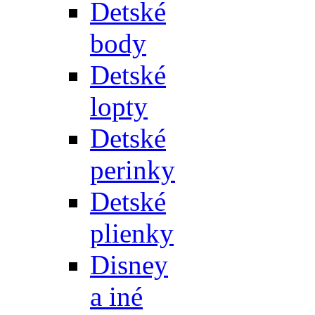
Detské
body
Detské
lopty
Detské
perinky
Detské
plienky
Disney
a iné