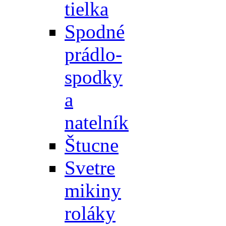
tielka
Spodné
prádlo-
spodky
a
natelník
Štucne
Svetre
mikiny
roláky