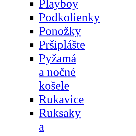
Playboy
Podkolienky
Ponožky
Pršiplášte
Pyžamá
a nočné
košele
Rukavice
Ruksaky
a