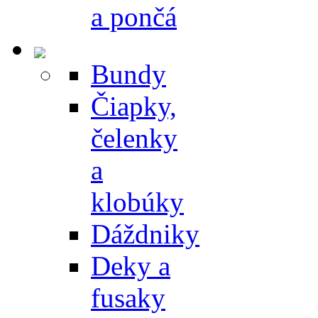
a pončá
Bundy
Čiapky,
čelenky
a
klobúky
Dáždniky
Deky a
fusaky