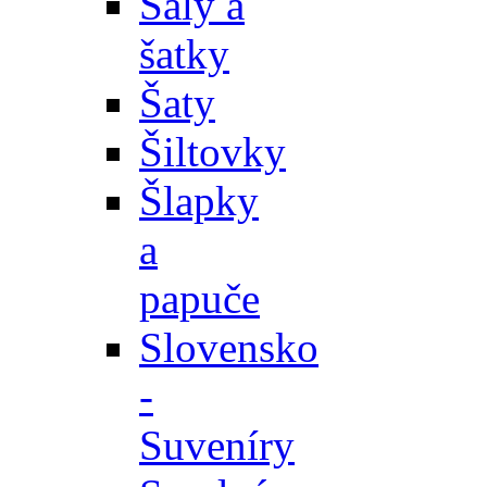
Šály a
šatky
Šaty
Šiltovky
Šlapky
a
papuče
Slovensko
-
Suveníry