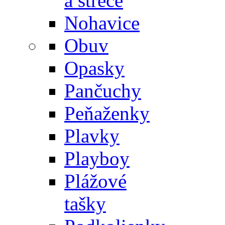
a streče
Nohavice
Obuv
Opasky
Pančuchy
Peňaženky
Plavky
Playboy
Plážové
tašky