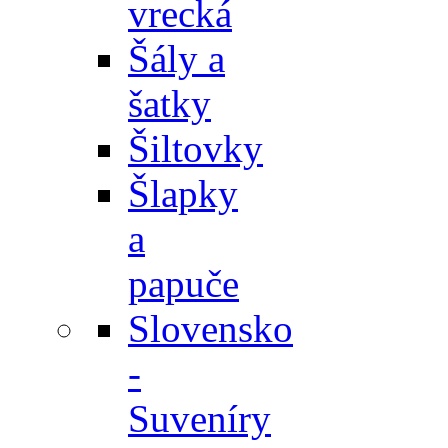
vrecká
Šály a
šatky
Šiltovky
Šlapky
a
papuče
Slovensko
-
Suveníry