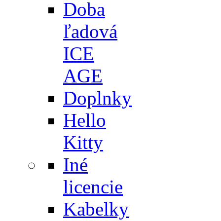
Doba
ľadová
ICE
AGE
Doplnky
Hello
Kitty
Iné
licencie
Kabelky