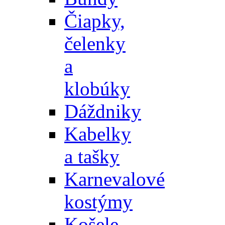
Čiapky,
čelenky
a
klobúky
Dáždniky
Kabelky
a tašky
Karnevalové
kostýmy
Košele