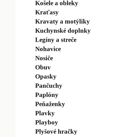
Košele a obleky
Kraťasy
Kravaty a motýliky
Kuchynské doplnky
Legíny a streče
Nohavice
Nosiče
Obuv
Opasky
Pančuchy
Paplóny
Peňaženky
Plavky
Playboy
Plyšové hračky