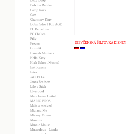
Betty Boop
Bob the Builder
Camp Rock
Cars
Charmmy Kitty
Doba ľadová ICE AGE
FC Barcelona
FC Chelsea
Filly
DIEVČENSKÁ ŠILTOVKA DISNEY
Frozen
Gormiti
Hannah Montana
Hello Kitty
High School Musical
Iné licencie
Intex
Jake Et Le
Jonas Brothers
Lilo a Stich
Liverpool
Manchester United
MARIO BROS
Máša a medveď
Mia and Me
Mickey Mouse
Minions
Minnie Mouse
Miraculous - Lienka