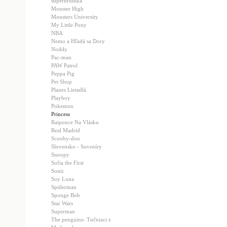
superhrdinka
Monster High
Monsters University
My Little Pony
NBA
Nemo a Hľadá sa Dory
Noddy
Pac-man
PAW Patrol
Peppa Pig
Pet Shop
Planes Lietadlá
Playboy
Pokemon
Princess
Raiponce Na Vlásku
Real Madrid
Scooby-doo
Slovensko - Suveníry
Snoopy
Sofia the First
Sonic
Soy Luna
Spiderman
Sponge Bob
Star Wars
Superman
The penguins- Tučniaci z