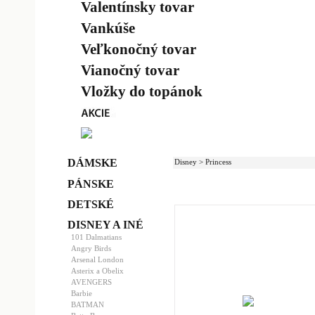
Valentínsky tovar
Vankúše
Veľkonočný tovar
Vianočný tovar
Vložky do topánok
DÁMSKE
Disney > Princess
PÁNSKE
DETSKÉ
DISNEY A INÉ
101 Dalmatians
Angry Birds
Arsenal London
Asterix a Obelix
AVENGERS
Barbie
BATMAN