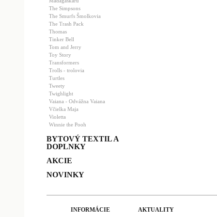
Madagaskaru
The Simpsons
The Smurfs Šmolkovia
The Trash Pack
Thomas
Tinker Bell
Tom and Jerry
Toy Story
Transformers
Trolls - trolovia
Turtles
Tweety
Twighlight
Vaiana - Odvážna Vaiana
Včielka Maja
Violetta
Winnie the Pooh
BYTOVÝ TEXTIL A
DOPLNKY
AKCIE
NOVINKY
INFORMÁCIE
AKTUALITY