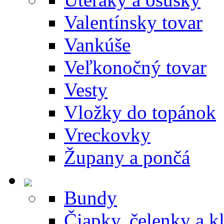
Valentínsky tovar
Vankúše
Veľkonočný tovar
Vesty
Vložky do topánok
Vreckovky
Župany a pončá
Bundy
Čiapky, čelenky a k