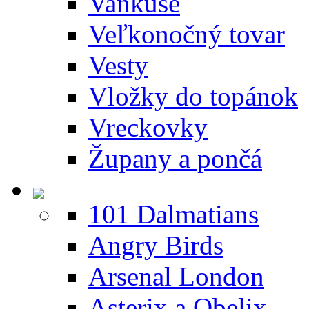
Vankúše
Veľkonočný tovar
Vesty
Vložky do topánok
Vreckovky
Župany a pončá
101 Dalmatians
Angry Birds
Arsenal London
Asterix a Obelix