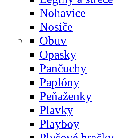
Nohavice
Nosiče
Obuv
Opasky
Pančuchy
Paplóny
Peňaženky
Plavky
Playboy
Plyšové hračky