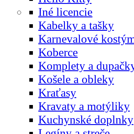
Iné licencie
Kabelky a tašky
Karnevalové kostý
Koberce
Komplety a dupačk
Košele a obleky
Kraťasy
Kravaty a motýliky
Kuchynské doplnky
Legíny a streče