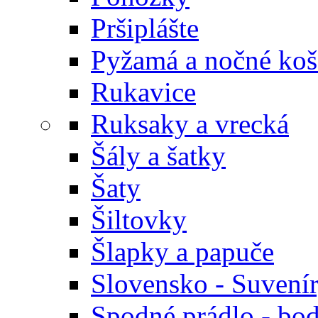
Pršiplášte
Pyžamá a nočné koš
Rukavice
Ruksaky a vrecká
Šály a šatky
Šaty
Šiltovky
Šlapky a papuče
Slovensko - Suvení
Spodné prádlo - bod