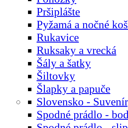
Pršiplášte
Pyžamá a nočné koš
Rukavice
Ruksaky a vrecká
Šály a šatky
Šiltovky
Šlapky a papuče
Slovensko - Suvení
Spodné prádlo - bod
Spodné prádlo - sli