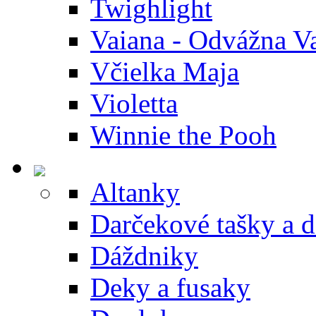
Twighlight
Vaiana - Odvážna V
Včielka Maja
Violetta
Winnie the Pooh
Altanky
Darčekové tašky a 
Dáždniky
Deky a fusaky