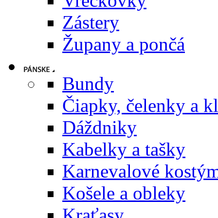
Vreckovky
Zástery
Župany a pončá
Bundy
Čiapky, čelenky a k
Dáždniky
Kabelky a tašky
Karnevalové kostý
Košele a obleky
Kraťasy