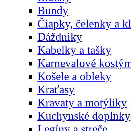
Bundy
Čiapky, čelenky a k
Dáždniky
Kabelky a tašky
Karnevalové kostý
Košele a obleky
Kraťasy
Kravaty a motýliky
Kuchynské doplnky
Legíny a streče