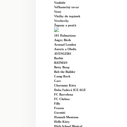
Vankúše
Veľkonočný tovar
Vesty
Vložky do topánok
Vreckovky
Župany a pončá
101 Dalmatians
Angry Birds
Arsenal London
Asterix a Obelix
AVENGERS
Barbie
BATMAN
Betty Boop
Bob the Builder
Camp Rock
Cars
Charmmy Kitty
Doba ľadová ICE AGE
FC Barcelona
FC Chelsea
Filly
Frozen
Gormiti
Hannah Montana
Hello Kitty
High School Musical