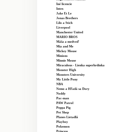
Iné licencie
Intex
Jake Et Le
Jonas Brothers
Lilo a Stich
Liverpool
Manchester United
MARIO BROS
Máša a medveď
Mia and Me
Mickey Mouse
Minions
Minnie Mouse
Miraculous - Lienka superhrdinka
Monster High
Monsters University
My Little Pony
NBA
Nemo a Hľadá sa Dory
Noddy
Pac-man
PAW Patrol
Peppa Pig
Pet Shop
Planes Lietadlá
Playboy
Pokemon
Princess