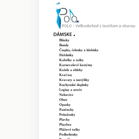
Blúzky
Bundy
Čiapky, čelenky a klobúky
Dáždniky
Kabelky a tašky
Karnevalové kostýmy
Košele a obleky
Kraťasy
Kravaty a motýliky
Kuchynské doplnky
Legíny a streče
Nohavice
Obuv
Opasky
Pančuchy
Peňaženky
Plavky
Playboy
Plážové tašky
Podkolienky