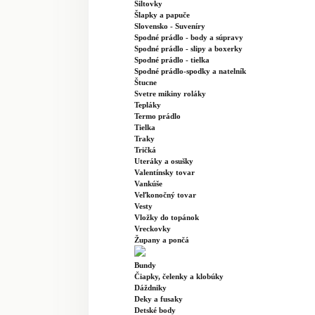
Šiltovky
Šlapky a papuče
Slovensko - Suveníry
Spodné prádlo - body a súpravy
Spodné prádlo - slipy a boxerky
Spodné prádlo - tielka
Spodné prádlo-spodky a natelník
Štucne
Svetre mikiny roláky
Tepláky
Termo prádlo
Tielka
Traky
Tričká
Uteráky a osušky
Valentínsky tovar
Vankúše
Veľkonočný tovar
Vesty
Vložky do topánok
Vreckovky
Župany a pončá
Bundy
Čiapky, čelenky a klobúky
Dáždniky
Deky a fusaky
Detské body