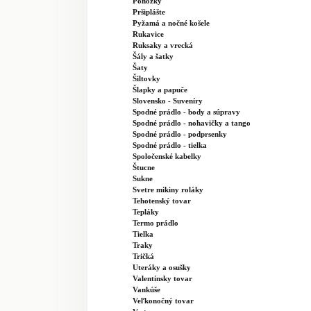
Ponožky
Pršiplášte
Pyžamá a nočné košele
Rukavice
Ruksaky a vrecká
Šály a šatky
Šaty
Šiltovky
Šlapky a papuče
Slovensko - Suveníry
Spodné prádlo - body a súpravy
Spodné prádlo - nohavičky a tango
Spodné prádlo - podprsenky
Spodné prádlo - tielka
Spoločenské kabelky
Štucne
Sukne
Svetre mikiny roláky
Tehotenský tovar
Tepláky
Termo prádlo
Tielka
Traky
Tričká
Uteráky a osušky
Valentínsky tovar
Vankúše
Veľkonočný tovar