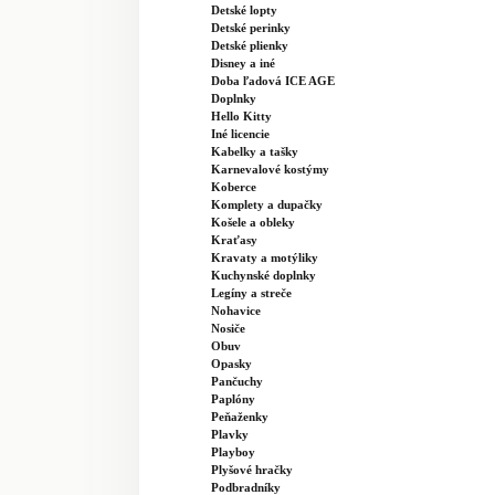
Detské lopty
Detské perinky
Detské plienky
Disney a iné
Doba ľadová ICE AGE
Doplnky
Hello Kitty
Iné licencie
Kabelky a tašky
Karnevalové kostýmy
Koberce
Komplety a dupačky
Košele a obleky
Kraťasy
Kravaty a motýliky
Kuchynské doplnky
Legíny a streče
Nohavice
Nosiče
Obuv
Opasky
Pančuchy
Paplóny
Peňaženky
Plavky
Playboy
Plyšové hračky
Podbradníky