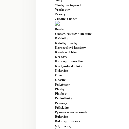
Vesty
Vložky do topánok
Vreckovky
Zástery
Župany a pončá
Bundy
Čiapky, čelenky a klobúky
Dáždniky
Kabelky a tašky
Karnevalové kostýmy
Košele a obleky
Kraťasy
Kravaty a motýliky
Kuchynské doplnky
Nohavice
Obuv
Opasky
Peňaženky
Plavky
Playboy
Podkolienky
Ponožky
Pršiplášte
Pyžamá a nočné košele
Rukavice
Ruksaky a vrecká
Šály a šatky