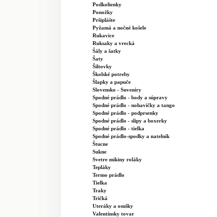
Podkolienky
Ponožky
Pršiplášte
Pyžamá a nočné košele
Rukavice
Ruksaky a vrecká
Šály a šatky
Šaty
Šiltovky
Školské potreby
Šlapky a papuče
Slovensko - Suveníry
Spodné prádlo - body a súpravy
Spodné prádlo - nohavičky a tango
Spodné prádlo - podprsenky
Spodné prádlo - slipy a boxerky
Spodné prádlo - tielka
Spodné prádlo-spodky a natelník
Štucne
Sukne
Svetre mikiny roláky
Tepláky
Termo prádlo
Tielka
Traky
Tričká
Uteráky a osušky
Valentínsky tovar